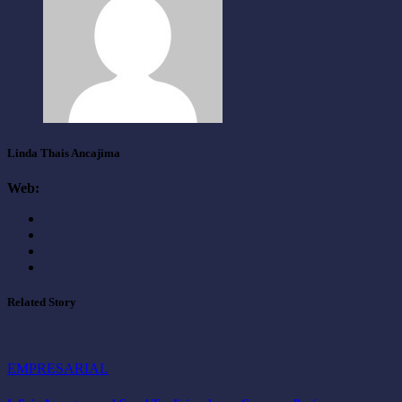
Linda Thais Ancajima
Web:
Related Story
EMPRESARIAL