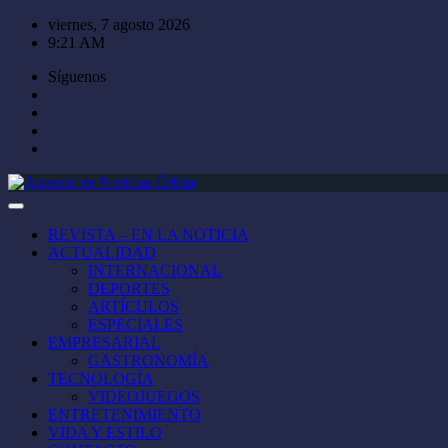
Saltar
viernes, 7 agosto 2026
al
9:21 AM
contenido
Síguenos
REVISTA – EN LA NOTICIA
ACTUALIDAD
INTERNACIONAL
DEPORTES
ARTÍCULOS
ESPECIALES
EMPRESARIAL
GASTRONOMÍA
TECNOLOGÍA
VIDEOJUEGOS
ENTRETENIMIENTO
VIDA Y ESTILO