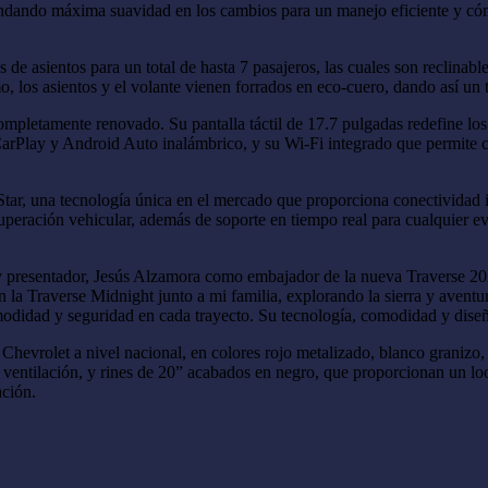
brindando máxima suavidad en los cambios para un manejo eficiente y c
s de asientos para un total de hasta 7 pasajeros, las cuales son reclina
los asientos y el volante vienen forrados en eco-cuero, dando así un toq
 completamente renovado. Su pantalla táctil de 17.7 pulgadas redefine l
CarPlay y Android Auto inalámbrico, y su Wi-Fi integrado que permite c
ar, una tecnología única en el mercado que proporciona conectividad in
peración vehicular, además de soporte en tiempo real para cualquier ev
 y presentador, Jesús Alzamora como embajador de la nueva Traverse 2
n la Traverse Midnight junto a mi familia, explorando la sierra y aven
idad y seguridad en cada trayecto. Su tecnología, comodidad y diseño, 
Chevrolet a nivel nacional, en colores rojo metalizado, blanco granizo,
ventilación, y rines de 20” acabados en negro, que proporcionan un look 
ción.