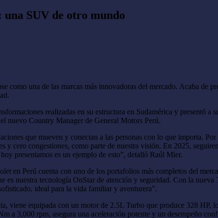
ú: una SUV de otro mundo
se como una de las marcas más innovadoras del mercado. Acaba de pres
dad.
nsformaciones realizadas en su estructura en Sudamérica y presentó a su
a, el nuevo Country Manager de General Motors Perú.
vaciones que mueven y conectan a las personas con lo que importa. Por
s y cero congestiones, como parte de nuestra visión. En 2025, seguir
e hoy presentamos es un ejemplo de esto”, detalló Raúl Mier.
let en Perú cuenta con uno de los portafolios más completos del mercad
ue es nuestra tecnología OnStar de atención y seguridad. Con la nueva
isticado, ideal para la vida familiar y aventurera”.
cia, viene equipada con un motor de 2.5L Turbo que produce 328 HP, l
m a 3,000 rpm, asegura una aceleración potente y un desempeño confi