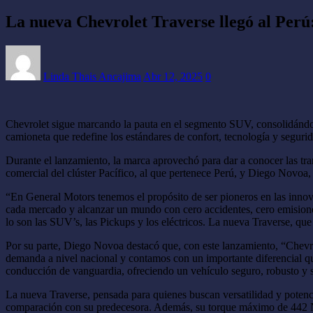
La nueva Chevrolet Traverse llegó al Per
Linda Thais Ancajima
Abr 12, 2025
0
Chevrolet sigue marcando la pauta en el segmento SUV, consolidándo
camioneta que redefine los estándares de confort, tecnología y seguri
Durante el lanzamiento, la marca aprovechó para dar a conocer las tra
comercial del clúster Pacífico, al que pertenece Perú, y Diego Novo
“En General Motors tenemos el propósito de ser pioneros en las inno
cada mercado y alcanzar un mundo con cero accidentes, cero emisione
lo son las SUV’s, las Pickups y los eléctricos. La nueva Traverse, qu
Por su parte, Diego Novoa destacó que, con este lanzamiento, “Chevro
demanda a nivel nacional y contamos con un importante diferencial q
conducción de vanguardia, ofreciendo un vehículo seguro, robusto y sof
La nueva Traverse, pensada para quienes buscan versatilidad y poten
comparación con su predecesora. Además, su torque máximo de 442 N