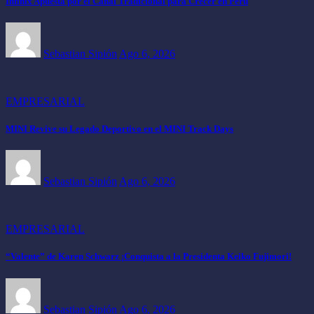
Infinix Apuesta por el Canal Tradicional para Crecer en Perú
Sebastian Sipión
Ago 6, 2026
EMPRESARIAL
MINI Revive su Legado Deportivo en el MINI Track Days
Sebastian Sipión
Ago 6, 2026
EMPRESARIAL
“Valente” de Karen Schwarz ¡Conquista a la Presidenta Keiko Fujimori!
Sebastian Sipión
Ago 6, 2026