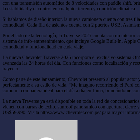
con una transmisión automática de 8 velocidades con paddle shift, 
la estabilidad y el control en cualquier terreno y condición climática.
Si hablamos de diseño interior, la nueva camioneta cuenta con tres fila
comodidad. Cada fila de asientos cuenta con 2 puertos USB. Asimismo, 
Por el lado de la tecnología, la Traverse 2025 cuenta con un interior
sistema de info-entretenimiento, que incluye Google Built-In, Apple 
comodidad y funcionalidad en cada viaje.
La nueva Chevrolet Traverse 2025 incorpora el exclusivo sistema OnSt
avanzada las 24 horas del día. Con funciones como localización y recu
trayecto.
Como parte de este lanzamiento, Chevrolet presentó al popular actor
perfectamente a su estilo de vida. “Me imagino recorriendo el Perú co
como mi compañera ideal para el día a día en Lima, brindándome comod
La nueva Traverse ya está disponible en toda la red de concesionarios 
vienen con barras de techo, sunroof panorámico con apertura, cierre y 
US$59.990. Visita https://www.chevrolet.com.pe/ para mayor informa