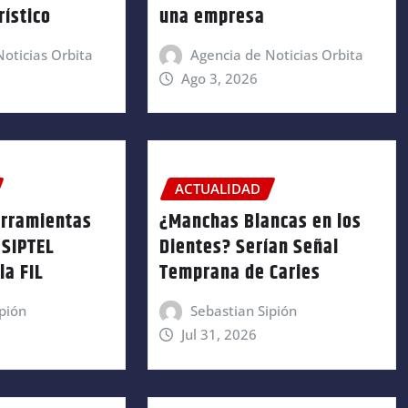
rístico
una empresa
oticias Orbita
Agencia de Noticias Orbita
Ago 3, 2026
ACTUALIDAD
erramientas
¿Manchas Blancas en los
OSIPTEL
Dientes? Serían Señal
la FIL
Temprana de Caries
pión
Sebastian Sipión
Jul 31, 2026