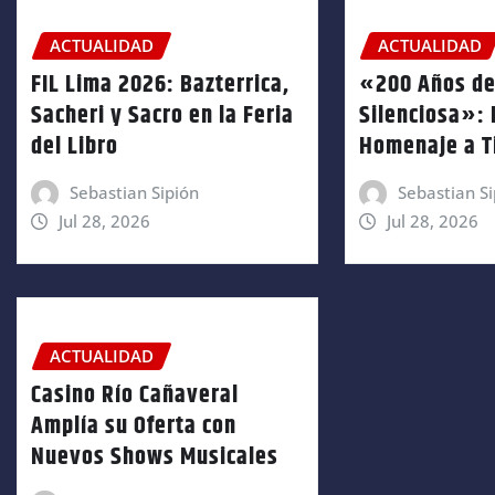
ACTUALIDAD
ACTUALIDAD
FIL Lima 2026: Bazterrica,
«200 Años de
Sacheri y Sacro en la Feria
Silenciosa»:
del Libro
Homenaje a T
Sebastian Sipión
Sebastian Si
Jul 28, 2026
Jul 28, 2026
ACTUALIDAD
Casino Río Cañaveral
Amplía su Oferta con
Nuevos Shows Musicales