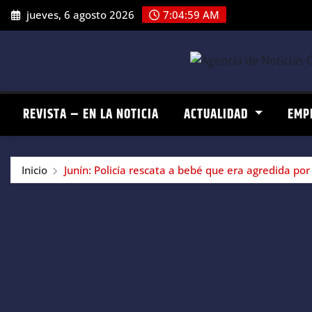
Saltar
jueves, 6 agosto 2026
7:04:59 AM
al
contenido
REVISTA – EN LA NOTICIA
ACTUALIDAD
EMP
Inicio
Junín: Policía rescata a bebé que era agredida por