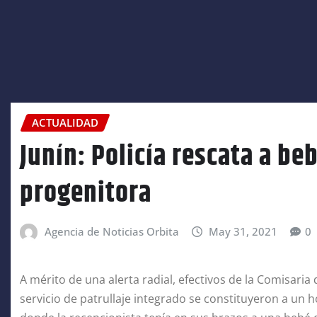
ACTUALIDAD
Junín: Policía rescata a be
progenitora
Agencia de Noticias Orbita
May 31, 2021
0
A mérito de una alerta radial, efectivos de la Comisaria d
servicio de patrullaje integrado se constituyeron a un h