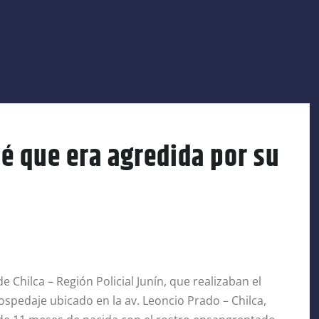
bé que era agredida por su
e Chilca – Región Policial Junín, que realizaban el
ospedaje ubicado en la av. Leoncio Prado – Chilca,