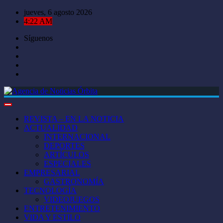
Saltar
jueves, 6 agosto 2026
al
4:22 AM
contenido
Síguenos
REVISTA – EN LA NOTICIA
ACTUALIDAD
INTERNACIONAL
DEPORTES
ARTÍCULOS
ESPECIALES
EMPRESARIAL
GASTRONOMÍA
TECNOLOGÍA
VIDEOJUEGOS
ENTRETENIMIENTO
VIDA Y ESTILO