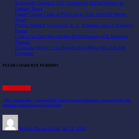
Transporte Turístico: JAC Acompañó el Crecimiento de
Fantasy Tours
Daniel Caesar Llega al Perú con su Gira «Son Of Spergy
Tour»
Nuevo Monitor ViewSonic de 27 Pulgadas para el Trabajo y
Hogar
Conoce la Gran Revolución del Packaging en la Industria
Peruana
«Llamada Mofa»: Una Historia Para Mirar Más Allá Del
Escenario
PUEDES HABERTE PERDIDO
ARTÍCULOS
¿Más estornudos y congestión? Cinco recomendaciones para prevenir las
alergias respiratorias en invierno
Yajaira Pacheco Polo
Jul 13, 2026