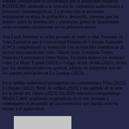
Sempre Desbravador es desarrollada por la productora brasileña
RUDFILMS, dedicada a la creación de contenidos audiovisuales y
proyectos cinematográficos. La producción se encuentra
actualmente en etapa de grabación y desarrollo, mientras que los
detalles sobre su distribución y plataforma global de lanzamiento
serán revelados oficialmente en los próximos meses.
Ana Lucía Martínez es actriz peruana de teatro y cine. Formada en
Artes Escénicas por la Universidad Peruana de Ciencias Aplicadas
(UPC), complementó su formación con reconocidos maestros de la
escena latinoamericana como Alberto Isola, Leonardo Torres,
Francisco Lumerman y Ortos Soyuz. En teatro destacó en montajes
como La Mujer Espada (2023) y Amiga, se me olvidó (2025), de los
que fue también productora general, además de interpretar uno de
los papeles principales en La Gaviota (2022).
En el ámbito audiovisual protagonizó los cortometrajes Nina (2022),
El disparo (2022), Brote de verdad (2025) y un capítulo de la serie
En la mente del villano (2025). En 2026 estrenará el largometraje
Misión Caleb, ampliando su presencia en el cine peruano y
continuando el desarrollo de una trayectoria que transita entre la
escena y el audiovisual.