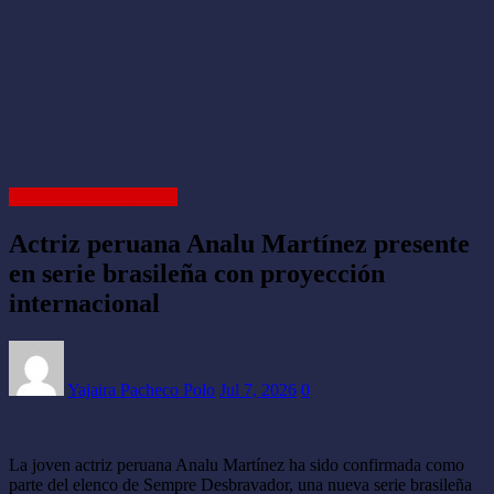
ENTRETENIMIENTO
Actriz peruana Analu Martínez presente
en serie brasileña con proyección
internacional
Yajaira Pacheco Polo
Jul 7, 2026
0
La joven actriz peruana Analu Martínez ha sido confirmada como
parte del elenco de Sempre Desbravador, una nueva serie brasileña