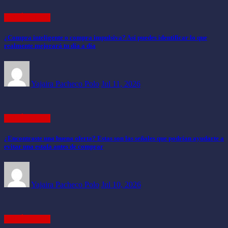
ARTÍCULOS
¿Compra inteligente o compra impulsiva? Así puedes identificar lo que
realmente mejorará tu día a día
Yajaira Pacheco Polo
Jul 11, 2026
ARTÍCULOS
¿Encontraste una buena oferta? Estas son las señales que podrían ayudarte a
evitar una estafa antes de comprar
Yajaira Pacheco Polo
Jul 10, 2026
ARTÍCULOS