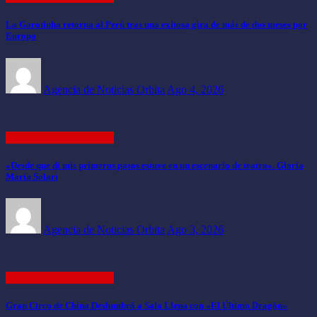
La Garotinha retorna al Perú tras una exitosa gira de más de dos meses por
Europa
Agencia de Noticias Orbita
Ago 4, 2026
ENTRETENIMIENTO
«Desde que di mis primeros pasos estuve en un escenario de teatro». Gloria
María Solari
Agencia de Noticias Orbita
Ago 3, 2026
ENTRETENIMIENTO
Gran Circo de China Deslumbró a Sala Llena con «El Último Dragón»