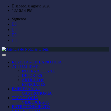
Saltar
sábado, 8 agosto 2026
al
12:16:14 PM
contenido
Síguenos
REVISTA – EN LA NOTICIA
ACTUALIDAD
INTERNACIONAL
DEPORTES
ARTÍCULOS
ESPECIALES
EMPRESARIAL
GASTRONOMÍA
TECNOLOGÍA
VIDEOJUEGOS
ENTRETENIMIENTO