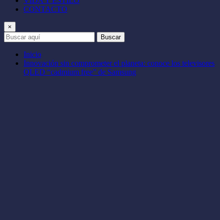
VIDA Y ESTILO
CONTACTO
×
Buscar
Inicio
Innovación sin comprometer el planeta: conoce los televisores
QLED “cadmium free” de Samsung