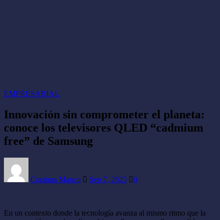
EMPRESARIAL
Innovación sin comprometer el planeta:
conoce los televisores QLED “cadmium
free” de Samsung
Coraima Manco
Sep 7, 2025
0
En un contexto donde la tecnología avanza al mismo ritmo que la