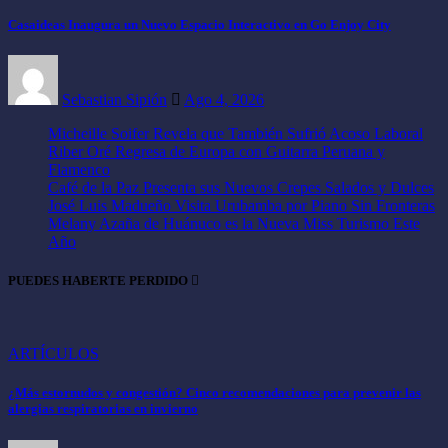
Casaideas Inaugura un Nuevo Espacio Interactivo en Go Enjoy City
Sebastian Sipión
Ago 4, 2026
Micheille Soifer Revela que También Sufrió Acoso Laboral
Riber Oré Regresa de Europa con Guitarra Peruana y
Flamenco
Café de la Paz Presenta sus Nuevos Crepes Salados y Dulces
José Luis Madueño Visita Urubamba por Piano Sin Fronteras
Melany Azaña de Huánuco es la Nueva Miss Turismo Este
Año
PUEDES HABERTE PERDIDO
ARTÍCULOS
¿Más estornudos y congestión? Cinco recomendaciones para prevenir las
alergias respiratorias en invierno