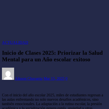
ACTUALIDAD
Inicio de Clases 2025: Priorizar la Salud
Mental para un Año escolar exitoso
Alisson Chavarria
Mar 15, 2025
0
Con el inicio del año escolar 2025, miles de estudiantes regresan a
las aulas enfrentando no solo nuevos desafíos académicos, sino
también emocionales. La adaptación a la rutina escolar, la presión
académica y la socialización genera estrés, ansiedad y otras