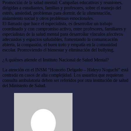
Promoción de la salud mental: Campañas educativas y reuniones,
dirigidas a estudiantes, familias y profesores, sobre el manejo del
estrés, ansiedad, problemas para dormir, de la alimentación,
aislamiento social y otros problemas emocionales.
El llamado que hace el especialista, es desarrollar un trabajo
coordinado y con compromiso activo, entre profesores, familiares y
especialistas de la salud mental para desarrollar vínculos afectivos
adecuados y espacios saludables, fomentando la comunicación
abierta, la compasión, el buen trato y empatía en la comunidad
escolar. Promoviendo el bienestar y eliminación del bullying.
¿A quiénes atiende el Instituto Nacional de Salud Mental?
La atención en el INSM “Honorio Delgado – Hideyo Noguchi” está
centrada en casos de alta complejidad. Los usuarios que requieran
consulta ambulatoria deben ser referidos por otra institución de salud
del Ministerio de Salud.