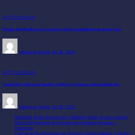
ACTUALIDAD
Pachar Pueblo Mural: La memoria de la comunidad es un museo vivo
Sebastian Sipión
Jul 28, 2026
ACTUALIDAD
Casino Río Cañaveral Amplía su Oferta con Nuevos Shows Musicales
Sebastian Sipión
Jul 28, 2026
Micheille Soifer Revela que También Sufrió Acoso Laboral
Riber Oré Regresa de Europa con Guitarra Peruana y
Flamenco
Café de la Paz Presenta sus Nuevos Crepes Salados y Dulces