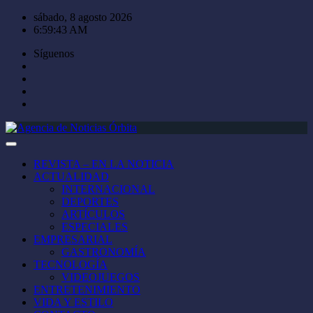
Saltar
sábado, 8 agosto 2026
al
6:59:43 AM
contenido
Síguenos
REVISTA – EN LA NOTICIA
ACTUALIDAD
INTERNACIONAL
DEPORTES
ARTÍCULOS
ESPECIALES
EMPRESARIAL
GASTRONOMÍA
TECNOLOGÍA
VIDEOJUEGOS
ENTRETENIMIENTO
VIDA Y ESTILO