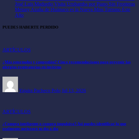
José Luis Madueño Visita Urubamba por Piano Sin Fronteras
Melany Azaña de Huánuco es la Nueva Miss Turismo Este
Año
PUEDES HABERTE PERDIDO
ARTÍCULOS
¿Más estornudos y congestión? Cinco recomendaciones para prevenir las
alergias respiratorias en invierno
Yajaira Pacheco Polo
Jul 13, 2026
ARTÍCULOS
¿Compra inteligente o compra impulsiva? Así puedes identificar lo que
realmente mejorará tu día a día