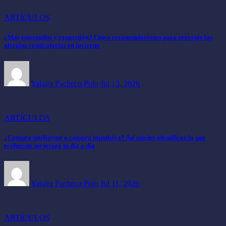
ARTÍCULOS
¿Más estornudos y congestión? Cinco recomendaciones para prevenir las
alergias respiratorias en invierno
Yajaira Pacheco Polo
Jul 13, 2026
ARTÍCULOS
¿Compra inteligente o compra impulsiva? Así puedes identificar lo que
realmente mejorará tu día a día
Yajaira Pacheco Polo
Jul 11, 2026
ARTÍCULOS