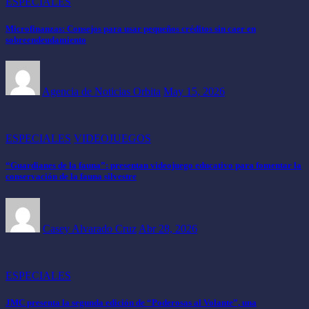
ESPECIALES
Microfinanzas: Consejos para usar pequeños créditos sin caer en
sobreendeudamiento
Agencia de Noticias Orbita
May 15, 2026
ESPECIALES
VIDEOJUEGOS
“Guardianes de la fauna”: presentan videojuego educativo para fomentar la
conservación de la fauna silvestre
Casey Alvarado Cruz
Abr 28, 2026
ESPECIALES
JMC presenta la segunda edición de “Poderosas al Volante”, una