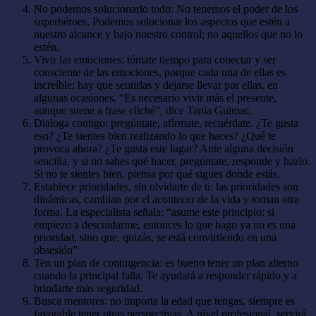
No podemos solucionarlo todo: No tenemos el poder de los
superhéroes. Podemos solucionar los aspectos que estén a
nuestro alcance y bajo nuestro control; no aquellos que no lo
estén.
Vivir las emociones: tómate tiempo para conectar y ser
consciente de las emociones, porque cada una de ellas es
increíble; hay que sentirlas y dejarse llevar por ellas, en
algunas ocasiones. “Es necesario vivir más el presente,
aunque suene a frase cliché”, dice Tania Guimac.
Dialoga contigo: pregúntate, afírmate, recuérdate. ¿Te gusta
eso? ¿Te sientes bien realizando lo que haces? ¿Qué te
provoca ahora? ¿Te gusta este lugar? Ante alguna decisión
sencilla, y si no sabes qué hacer, pregúntate, responde y hazlo.
Si no te sientes bien, piensa por qué sigues donde estás.
Establece prioridades, sin olvidarte de ti: las prioridades son
dinámicas, cambian por el acontecer de la vida y toman otra
forma. La especialista señala: “asume este principio: si
empiezo a descuidarme, entonces lo que hago ya no es una
prioridad, sino que, quizás, se está convirtiendo en una
obsesión”
Ten un plan de contingencia: es bueno tener un plan alterno
cuando la principal falla. Te ayudará a responder rápido y a
brindarte más seguridad.
Busca mentores: no importa la edad que tengas, siempre es
favorable tener otras perspectivas. A nivel profesional, servirá