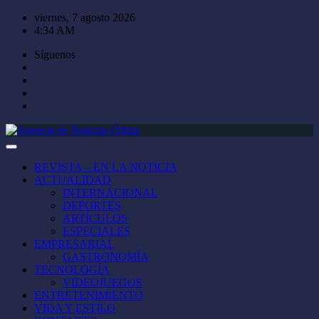
Saltar
viernes, 7 agosto 2026
al
4:34 AM
contenido
Síguenos
REVISTA – EN LA NOTICIA
ACTUALIDAD
INTERNACIONAL
DEPORTES
ARTÍCULOS
ESPECIALES
EMPRESARIAL
GASTRONOMÍA
TECNOLOGÍA
VIDEOJUEGOS
ENTRETENIMIENTO
VIDA Y ESTILO