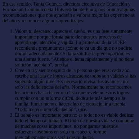
En ese sentido, Tania Guimac, directora ejecutiva de Educación y
Formación Continua de la Universidad de Piura, nos brinda algunas
recomendaciones que nos ayudarán a valorar mejor las experiencias
del año y reconocer algunos aprendizajes.
Valora tu descanso: aprecia el sueño, es una fase sumamente
importante porque forma parte de nuestros procesos de
aprendizaje, atención y vigilia. La profesora de la UDEP
recomienda preguntarnos ¿cómo te va un día que no pudiste
dormir adecuadamente? Si la razón fue la preocupación, es
una alarma fuerte. “Atiende el tema rápidamente y si no tiene
solución, acéptalo”, precisa.
Cree en ti y siente orgullo de la persona que eres: cada año,
escribe una lista de logros alcanzados; todos son válidos si has
superado algún nivel. Es necesario revisar los avances, no
solo las deficiencias del año. Normalmente no reconocemos
los aciertos hasta hacer una lista que revele nuestros logros:
cumplir con un informe difícil, dedicarle más tiempo a la
familia, fumar menos, hacer algo de ejercicio, ir a terapia.
“Todo merece una felicitación”, dice.
El trabajo es importante pero no es todo: no es viable dedicar
todo el tiempo al trabajo. El todo de nuestra vida se compone
de muchas cosas importantes, no pongamos nuestros
esfuerzos absolutos en solo un aspecto, porque
inevitablemente otros serán descuidados.