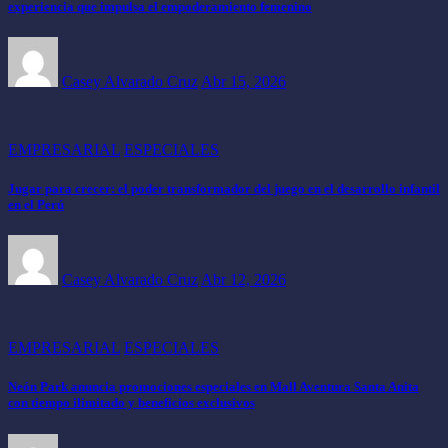
experiencia que impulsa el empoderamiento femenino
Casey Alvarado Cruz
Abr 15, 2026
EMPRESARIAL
ESPECIALES
Jugar para crecer: el poder transformador del juego en el desarrollo infantil
en el Perú
Casey Alvarado Cruz
Abr 12, 2026
EMPRESARIAL
ESPECIALES
Neón Park anuncia promociones especiales en Mall Aventura Santa Anita
con tiempo ilimitado y beneficios exclusivos