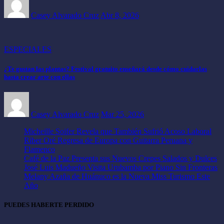
Casey Alvarado Cruz
Abr 8, 2026
ESPECIALES
¿Te gustan las plantas? Festival gratuito enseñará desde cómo cuidarlas
hasta crear arte con ellas
Casey Alvarado Cruz
Mar 25, 2026
Micheille Soifer Revela que También Sufrió Acoso Laboral
Riber Oré Regresa de Europa con Guitarra Peruana y
Flamenco
Café de la Paz Presenta sus Nuevos Crepes Salados y Dulces
José Luis Madueño Visita Urubamba por Piano Sin Fronteras
Melany Azaña de Huánuco es la Nueva Miss Turismo Este
Año
PUEDES HABERTE PERDIDO