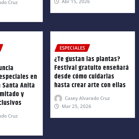
Abr 15, 2026
ado Cruz
ESPECIALES
¿Te gustan las plantas?
Festival gratuito enseñará
uncia
desde cómo cuidarlas
especiales en
hasta crear arte con ellas
a Santa Anita
imitado y
Casey Alvarado Cruz
clusivos
Mar 25, 2026
ado Cruz