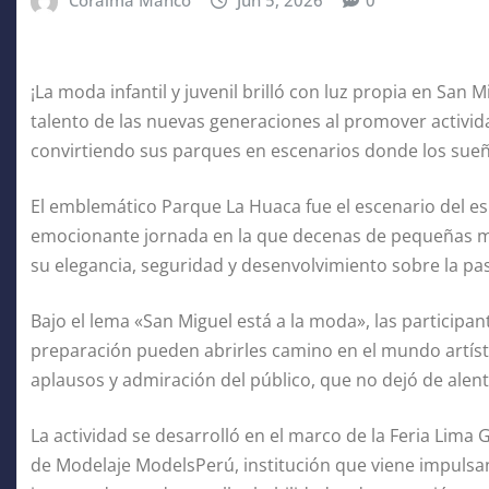
Coraima Manco
Jun 5, 2026
0
¡La moda infantil y juvenil brilló con luz propia en San M
talento de las nuevas generaciones al promover activida
convirtiendo sus parques en escenarios donde los sue
El emblemático Parque La Huaca fue el escenario del e
emocionante jornada en la que decenas de pequeñas mod
su elegancia, seguridad y desenvolvimiento sobre la pas
Bajo el lema «San Miguel está a la moda», las participan
preparación pueden abrirles camino en el mundo artíst
aplausos y admiración del público, que no dejó de alenta
La actividad se desarrolló en el marco de la Feria Lima 
de Modelaje ModelsPerú, institución que viene impulsa