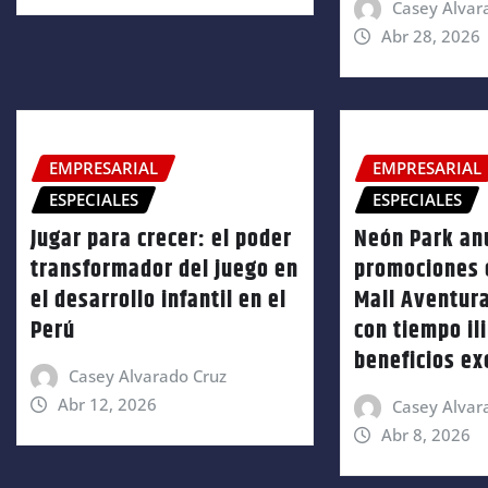
Casey Alvar
Abr 28, 2026
EMPRESARIAL
EMPRESARIAL
ESPECIALES
ESPECIALES
Jugar para crecer: el poder
Neón Park an
transformador del juego en
promociones 
el desarrollo infantil en el
Mall Aventur
Perú
con tiempo il
beneficios ex
Casey Alvarado Cruz
Abr 12, 2026
Casey Alvar
Abr 8, 2026