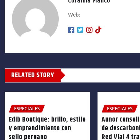
Coraima Manco
Web:
RELATED STORY
ESPECIALES
ESPECIALES
Edib Boutique: brillo, estilo
Aunor consoli
y emprendimiento con
de descarbon
sello peruano
Red Vial 4 tra