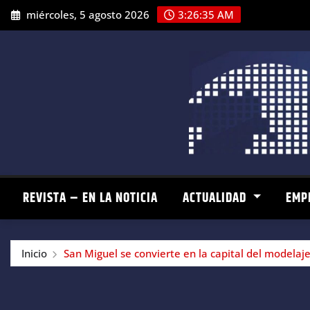
Saltar
miércoles, 5 agosto 2026
3:26:36 AM
al
contenido
REVISTA – EN LA NOTICIA
ACTUALIDAD
EMP
Inicio
San Miguel se convierte en la capital del modelaje 