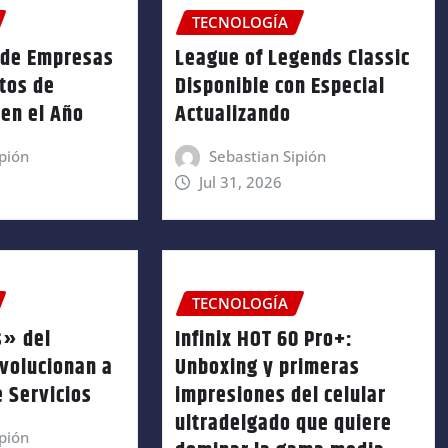
TECNOLOGÍA
 de Empresas
League of Legends Classic
tos de
Disponible con Especial
en el Año
Actualizando
pión
Sebastian Sipión
Jul 31, 2026
TECNOLOGÍA
s» del
Infinix HOT 60 Pro+:
Evolucionan a
Unboxing y primeras
 Servicios
impresiones del celular
ultradelgado que quiere
pión