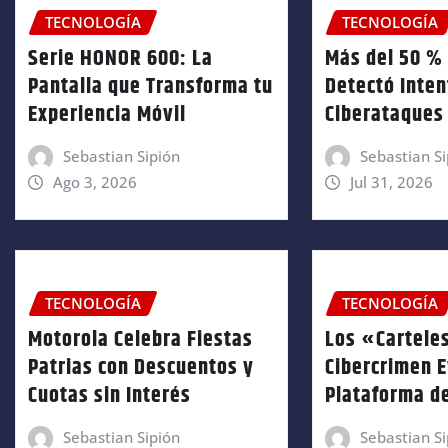
TECNOLOGÍA
TECNOLOGÍA
Serie HONOR 600: La
Más del 50 %
Pantalla que Transforma tu
Detectó Inten
Experiencia Móvil
Ciberataques 
Sebastian Sipión
Sebastian Si
Ago 3, 2026
Jul 31, 2026
TECNOLOGÍA
TECNOLOGÍA
Motorola Celebra Fiestas
Los «Cartele
Patrias con Descuentos y
Cibercrimen 
Cuotas sin Interés
Plataforma de
Sebastian Sipión
Sebastian Si