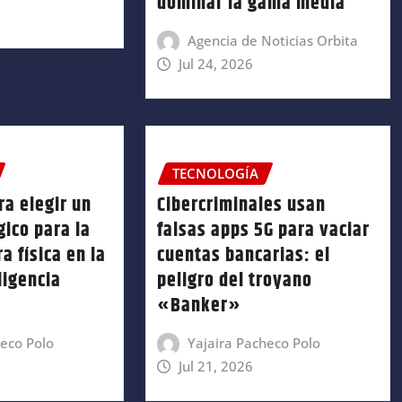
dominar la gama media
Agencia de Noticias Orbita
Jul 24, 2026
TECNOLOGÍA
ra elegir un
Cibercriminales usan
gico para la
falsas apps 5G para vaciar
a física en la
cuentas bancarias: el
ligencia
peligro del troyano
«Banker»
heco Polo
Yajaira Pacheco Polo
Jul 21, 2026