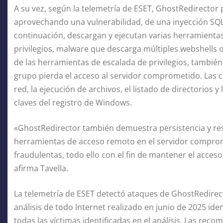
A su vez, según la telemetría de ESET, GhostRedirector 
aprovechando una vulnerabilidad, de una inyección SQ
continuación, descargan y ejecutan varias herramienta
privilegios, malware que descarga múltiples webshells o
de las herramientas de escalada de privilegios, tambié
grupo pierda el acceso al servidor comprometido. Las 
red, la ejecución de archivos, el listado de directorios 
claves del registro de Windows.
«GhostRedirector también demuestra persistencia y resi
herramientas de acceso remoto en el servidor compro
fraudulentas, todo ello con el fin de mantener el acces
afirma Tavella.
La telemetría de ESET detectó ataques de GhostRedirect
análisis de todo Internet realizado en junio de 2025 ide
todas las víctimas identificadas en el análisis. Las re