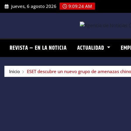
Saltar
jueves, 6 agosto 2026
9:09:25 AM
al
contenido
REVISTA – EN LA NOTICIA
ACTUALIDAD
EMP
Inicio
ESET descubre un nuevo grupo de amenazas chino: