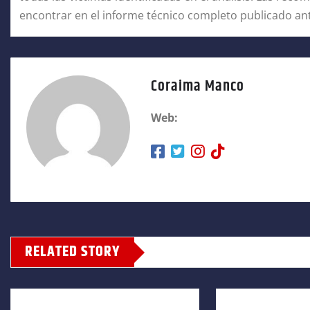
encontrar en el informe técnico completo publicado an
Coraima Manco
Web:
RELATED STORY