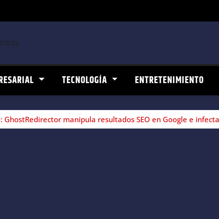
RESARIAL
TECNOLOGÍA
ENTRETENIMIENTO
 GhostRedirector manipula resultados SEO en Google e infect