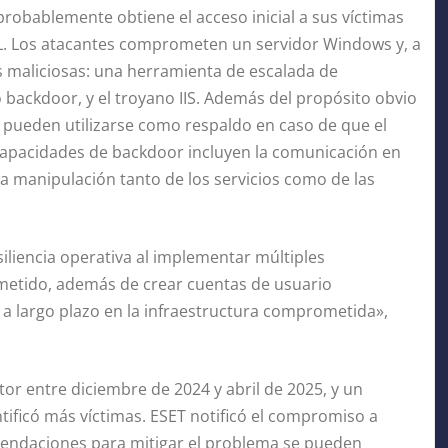
probablemente obtiene el acceso inicial a sus víctimas
L. Los atacantes comprometen un servidor Windows y, a
s maliciosas: una herramienta de escalada de
 backdoor, y el troyano IIS. Además del propósito obvio
n pueden utilizarse como respaldo en caso de que el
capacidades de backdoor incluyen la comunicación en
y la manipulación tanto de los servicios como de las
liencia operativa al implementar múltiples
metido, además de crear cuentas de usuario
o a largo plazo en la infraestructura comprometida»,
or entre diciembre de 2024 y abril de 2025, y un
ntificó más víctimas. ESET notificó el compromiso a
comendaciones para mitigar el problema se pueden