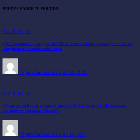
PUEDES HABERTE PERDIDO
ARTÍCULOS
¿Más estornudos y congestión? Cinco recomendaciones para prevenir las
alergias respiratorias en invierno
Yajaira Pacheco Polo
Jul 13, 2026
ARTÍCULOS
¿Compra inteligente o compra impulsiva? Así puedes identificar lo que
realmente mejorará tu día a día
Yajaira Pacheco Polo
Jul 11, 2026