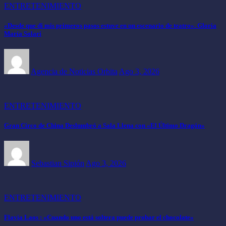
ENTRETENIMIENTO
«Desde que di mis primeros pasos estuve en un escenario de teatro». Gloria
María Solari
Agencia de Noticias Orbita
Ago 3, 2026
ENTRETENIMIENTO
Gran Circo de China Deslumbró a Sala Llena con «El Último Dragón»
Sebastian Sipión
Ago 3, 2026
ENTRETENIMIENTO
Flavia Laos : «Cuando uno está soltera puede probar el chocolate»