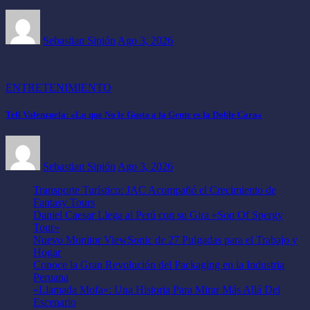
Sebastian Sipión
Ago 3, 2026
ENTRETENIMIENTO
Tefi Valenzuela: «Lo que No le Gusta a la Gente es la Doble Cara»
Sebastian Sipión
Ago 3, 2026
Transporte Turístico: JAC Acompañó el Crecimiento de
Fantasy Tours
Daniel Caesar Llega al Perú con su Gira «Son Of Spergy
Tour»
Nuevo Monitor ViewSonic de 27 Pulgadas para el Trabajo y
Hogar
Conoce la Gran Revolución del Packaging en la Industria
Peruana
«Llamada Mofa»: Una Historia Para Mirar Más Allá Del
Escenario