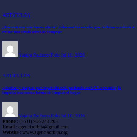
ARTÍCULOS
¿Encontraste una buena oferta? Estas son las señales que podrían ayudarte a
evitar una estafa antes de comprar
Yajaira Pacheco Polo
Jul 10, 2026
ARTÍCULOS
¿Aspirar y trapear por separado está quedando atrás? La tecnología
impulsa una nueva forma de limpiar el hogar
Yajaira Pacheco Polo
Jul 10, 2026
Phone
: (+511) 956 243 203
Email
: agenciaorbita@gmail.com
Website
: www.agenciaorbita.org