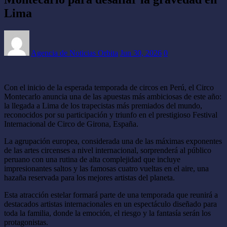
CONTACTO
Lima
Agencia de Noticias Orbita
Jun 30, 2026
0
Con el inicio de la esperada temporada de circos en Perú, el Circo
Montecarlo anuncia una de las apuestas más ambiciosas de este año:
la llegada a Lima de los trapecistas más premiados del mundo,
reconocidos por su participación y triunfo en el prestigioso Festival
Internacional de Circo de Girona, España.
La agrupación europea, considerada una de las máximas exponentes
de las artes circenses a nivel internacional, sorprenderá al público
peruano con una rutina de alta complejidad que incluye
impresionantes saltos y las famosas cuatro vueltas en el aire, una
hazaña reservada para los mejores artistas del planeta.
Esta atracción estelar formará parte de una temporada que reunirá a
destacados artistas internacionales en un espectáculo diseñado para
toda la familia, donde la emoción, el riesgo y la fantasía serán los
protagonistas.