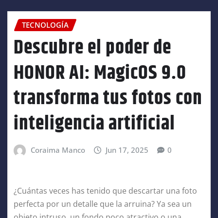
TECNOLOGÍA
Descubre el poder de
HONOR AI: MagicOS 9.0
transforma tus fotos con
inteligencia artificial
Coraima Manco
Jun 17, 2025
0
¿Cuántas veces has tenido que descartar una foto
perfecta por un detalle que la arruina? Ya sea un
objeto intruso, un fondo poco atractivo o una