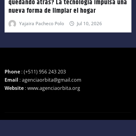
quedando atrás? La tecnología impulsa una
nueva forma de limpiar el hogar
Yajaira Pacheco Polo
Jul 10, 2026
Phone
: (+511) 956 243 203
Email
: agenciaorbita@gmail.com
Website
: www.agenciaorbita.org
Copyright © 2026 | Funciona con
WordPress
|
Newsio
por
ThemeArile