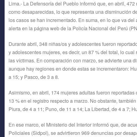
Lima.- La Defensoría del Pueblo informó que, en abril, 472
como desaparecidas, lo que representa una disminución d
los casos se han incrementado. En suma, en lo que va del a
alerta en la página web de la Policía Nacional del Perú (P
Durante abril, 348 niñas/os y adolescentes fueron reportad
y adolescentes mujeres, es decir, un 87 % del total, lo cual
las víctimas. En comparación con marzo, se advierte una di
aunque hay regiones en donde estas se incrementaron: Hu
a 15; y Pasco, de 3 a 8.
Asimismo, en abril, 174 mujeres adultas fueron reportadas
13 % en el registro respecto a marzo. No obstante, tambié
Piura, de 4 a 11; Puno, de 11 a 14; La Libertad, de 4 a 7; H
En ese marco, el Ministerio del Interior informó que, de ac
Policiales (Sidpol), se advirtieron 969 denuncias por desap