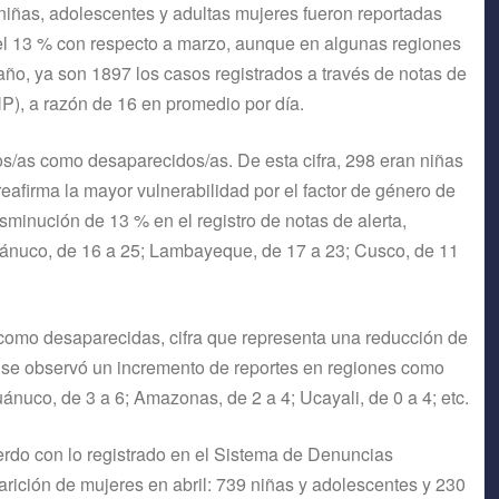
 niñas, adolescentes y adultas mujeres fueron reportadas
el 13 % con respecto a marzo, aunque en algunas regiones
ño, ya son 1897 los casos registrados a través de notas de
NP), a razón de 16 en promedio por día.
os/as como desaparecidos/as. De esta cifra, 298 eran niñas
 reafirma la mayor vulnerabilidad por el factor de género de
sminución de 13 % en el registro de notas de alerta,
ánuco, de 16 a 25; Lambayeque, de 17 a 23; Cusco, de 11
 como desaparecidas, cifra que representa una reducción de
n se observó un incremento de reportes en regiones como
uánuco, de 3 a 6; Amazonas, de 2 a 4; Ucayali, de 0 a 4; etc.
uerdo con lo registrado en el Sistema de Denuncias
arición de mujeres en abril: 739 niñas y adolescentes y 230