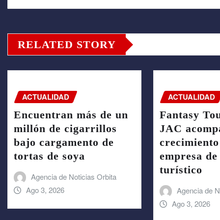
RELATED STORY
ACTUALIDAD
ACTUALIDAD
Encuentran más de un
Fantasy To
millón de cigarrillos
JAC acompa
bajo cargamento de
crecimiento
tortas de soya
empresa de 
turístico
Agencia de Noticias Orbita
Ago 3, 2026
Agencia de No
Ago 3, 2026