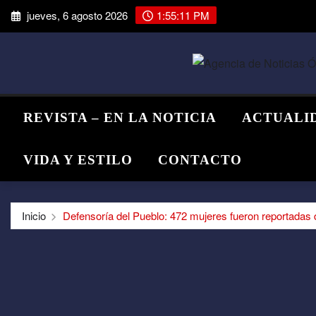
Saltar
jueves, 6 agosto 2026
1:55:12 PM
al
contenido
REVISTA – EN LA NOTICIA
ACTUALI
VIDA Y ESTILO
CONTACTO
Inicio
Defensoría del Pueblo: 472 mujeres fueron reportadas 