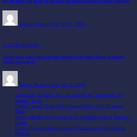
Día del Pollo a la Brasa: 4 tips para una preparación más ligera y sabrosa
Yajaira Pacheco Polo
Jul 15, 2026
GASTRONOMÍA
Chicho llega a Barranco con una propuesta que busca llevar la comida
criolla a otro nivel
Yajaira Pacheco Polo
Jul 15, 2026
Transporte Turístico: JAC Acompañó el Crecimiento de
Fantasy Tours
Daniel Caesar Llega al Perú con su Gira «Son Of Spergy
Tour»
Nuevo Monitor ViewSonic de 27 Pulgadas para el Trabajo y
Hogar
Conoce la Gran Revolución del Packaging en la Industria
Peruana