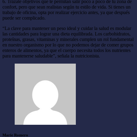
6. Trázate objetivos que te permitan salir poco a poco de tu zona de
confort, pero que sean realistas según tu estilo de vida. Si tienes un
trabajo de oficina, opta por realizar ejercicio antes, ya que después
puede ser complicado.
“La clave para mantener un peso ideal y cuidar la salud es modular
las cantidades para lograr una dieta equilibrada. Los carbohidratos,
proteínas, grasas, vitaminas y minerales cumplen un rol fundamental
en nuestro organismo por lo que no podemos dejar de comer grupos
enteros de alimentos, ya que el cuerpo necesita todos los nutrientes
para mantenerse saludable”, señala la nutricionista.
Marie Romero