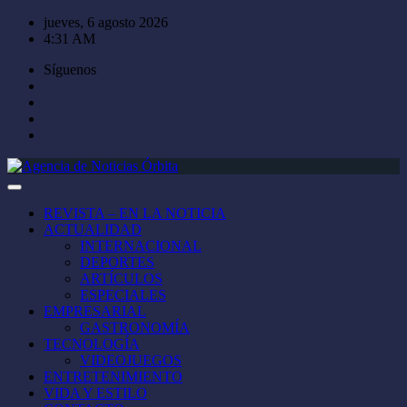
Saltar
jueves, 6 agosto 2026
al
4:31 AM
contenido
Síguenos
REVISTA – EN LA NOTICIA
ACTUALIDAD
INTERNACIONAL
DEPORTES
ARTÍCULOS
ESPECIALES
EMPRESARIAL
GASTRONOMÍA
TECNOLOGÍA
VIDEOJUEGOS
ENTRETENIMIENTO
VIDA Y ESTILO