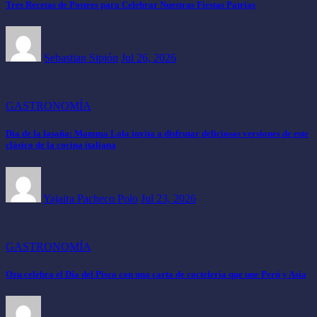
Tres Recetas de Postres para Celebrar Nuestras Fiestas Patrias
Sebastian Sipión
Jul 26, 2026
GASTRONOMÍA
Día de la lasaña: Mamma Lola invita a disfrutar deliciosas versiones de este
clásico de la cocina italiana
Yajaira Pacheco Polo
Jul 23, 2026
GASTRONOMÍA
Ozu celebra el Día del Pisco con una carta de coctelería que une Perú y Asia