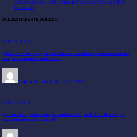
«Llamada Mofa»: Una Historia Para Mirar Más Allá Del
Escenario
PUEDES HABERTE PERDIDO
ARTÍCULOS
¿Más estornudos y congestión? Cinco recomendaciones para prevenir las
alergias respiratorias en invierno
Yajaira Pacheco Polo
Jul 13, 2026
ARTÍCULOS
¿Compra inteligente o compra impulsiva? Así puedes identificar lo que
realmente mejorará tu día a día