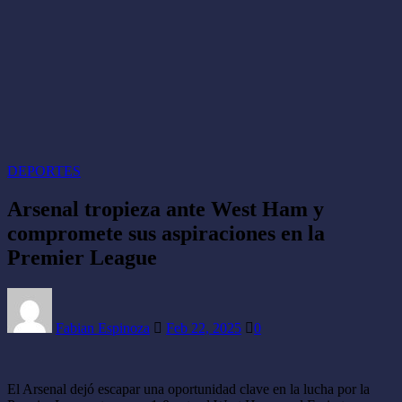
DEPORTES
Arsenal tropieza ante West Ham y
compromete sus aspiraciones en la
Premier League
Fabian Espinoza
Feb 22, 2025
0
El Arsenal dejó escapar una oportunidad clave en la lucha por la