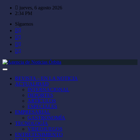
Saltar
jueves, 6 agosto 2026
al
2:34 PM
contenido
Síguenos
REVISTA – EN LA NOTICIA
ACTUALIDAD
INTERNACIONAL
DEPORTES
ARTÍCULOS
ESPECIALES
EMPRESARIAL
GASTRONOMÍA
TECNOLOGÍA
VIDEOJUEGOS
ENTRETENIMIENTO