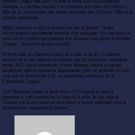
Premier League tras caer 1-0 ante el West Ham en el Emirates
Stadium. La derrota impidió a los Gunners acercarse al Liverpool,
líder de la clasificación, que había empatado ante el Aston Villa en la
jornada adelantada.
Mikel Arteta no ocultó su frustración tras el partido. “Estoy
decepcionado, obviamente también muy enfadado. No estuvimos ni
cerca de los niveles que tenemos que alcanzar para ganar la Premier
League”, declaró el técnico español.
El revés ante los Hammers puso fin a una racha de 15 partidos
invictos en la liga inglesa, un registro que el Arsenal no conseguía
desde 2011 bajo el mando de Arsène Wenger. Ahora, el equipo
londinense deberá reponerse rápidamente, pues su próximo desafío
será ante el Manchester City, recientemente eliminado de la
Champions League.
Con Mohamed Salah en gran nivel, el Liverpool no parece
dispuesto a ceder terreno en la cima de la tabla, lo que deja al
Arsenal con la necesidad de reaccionar si quiere mantener viva la
esperanza de conquistar la Premier.