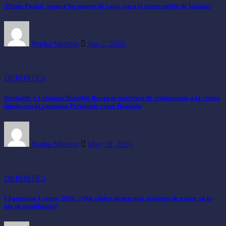
Álbum Panini: conoce los puntos de canje para el intercambio de láminas
Norka Moreno
Jun 2, 2026
DEPORTES
Herbalife y Cristiano Ronaldo llevan la nutrición de rendimiento a la rutina
diaria con la campaña Prepárate como Ronaldo
Norka Moreno
May 30, 2026
DEPORTES
Champions League 2026: ¿Qué clubes tienen más opciones de ganar en la
ida de semifinales?