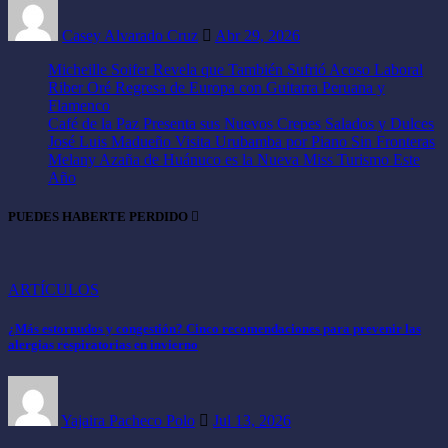
Casey Alvarado Cruz
Abr 29, 2026
Micheille Soifer Revela que También Sufrió Acoso Laboral
Riber Oré Regresa de Europa con Guitarra Peruana y
Flamenco
Café de la Paz Presenta sus Nuevos Crepes Salados y Dulces
José Luis Madueño Visita Urubamba por Piano Sin Fronteras
Melany Azaña de Huánuco es la Nueva Miss Turismo Este
Año
PUEDES HABERTE PERDIDO
ARTÍCULOS
¿Más estornudos y congestión? Cinco recomendaciones para prevenir las
alergias respiratorias en invierno
Yajaira Pacheco Polo
Jul 13, 2026