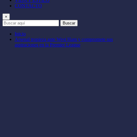
VIDA Y ESTILO
CONTACTO
×
Buscar
Inicio
Arsenal tropieza ante West Ham y compromete sus
aspiraciones en la Premier League