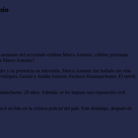
nio
 asesinato del recordado estilista Marco Antonio, célebre personaje
n a Marco Antonio?
es y su presencia en televisión, Marco Antonio fue hallado sin vida
el Velásquez Zarazú y Jordán Antonio Pacheco Huamanchumo. El móvil
uamanchumo, 20 años. Además, se les impuso una reparación civil
ó un hito en la crónica policial del país.​ Este domingo, después de