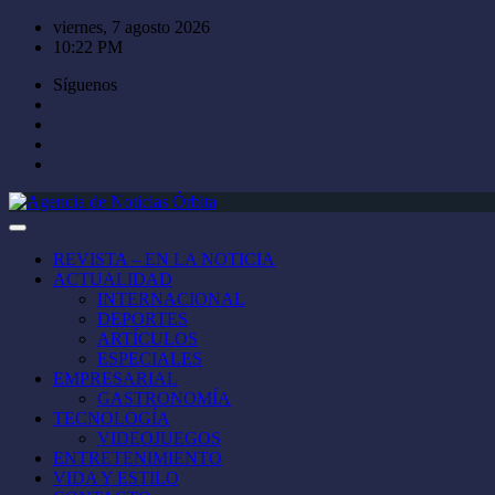
Saltar
viernes, 7 agosto 2026
al
10:22 PM
contenido
Síguenos
REVISTA – EN LA NOTICIA
ACTUALIDAD
INTERNACIONAL
DEPORTES
ARTÍCULOS
ESPECIALES
EMPRESARIAL
GASTRONOMÍA
TECNOLOGÍA
VIDEOJUEGOS
ENTRETENIMIENTO
VIDA Y ESTILO