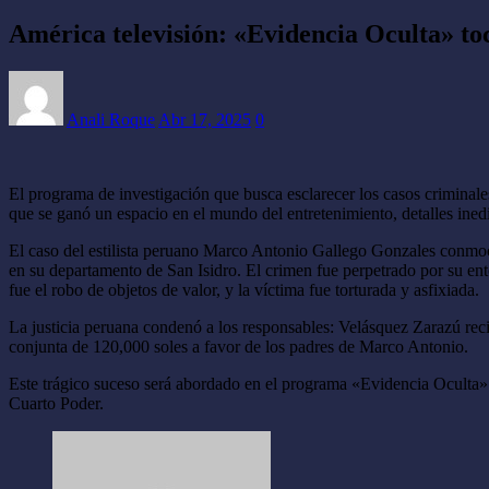
América televisión: «Evidencia Oculta» toc
Anali Roque
Abr 17, 2025
0
El programa de investigación que busca esclarecer los casos criminales
que se ganó un espacio en el mundo del entretenimiento, detalles in
El caso del estilista peruano Marco Antonio Gallego Gonzales conmoci
en su departamento de San Isidro. El crimen fue perpetrado por su
fue el robo de objetos de valor, y la víctima fue torturada y asfixiada. ​
La justicia peruana condenó a los responsables: Velásquez Zarazú re
conjunta de 120,000 soles a favor de los padres de Marco Antonio.
Este trágico suceso será abordado en el programa «Evidencia Oculta» d
Cuarto Poder.