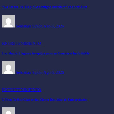
“La Mosca Tse Tse y “Los amigos invisibles” en el Iris Fest
Sebastian Sipión
Ago 6, 2026
ENTRETENIMIENTO
Los Shapis Llegan a Arequipa para un Concierto Inolvidable
Sebastian Sipión
Ago 6, 2026
ENTRETENIMIENTO
U Fest: Trébol Clan en los Ciento Dos Años de Universitario