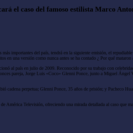
ará el caso del famoso estilista Marco Anto
 más importantes del país, tendrá en la siguiente emisión, el repudiable
editos en una versión como nunca antes se ha contado ¿ Por qué mataro
onó al país en julio de 2009. Reconocido por su trabajo con celebridad
 entonces pareja, Jorge Luis «Coco» Glenni Ponce, junto a Miguel Áng
cibió cadena perpetua; Glenni Ponce, 35 años de prisión; y Pacheco H
e América Televisión, ofreciendo una mirada detallada al caso que marc