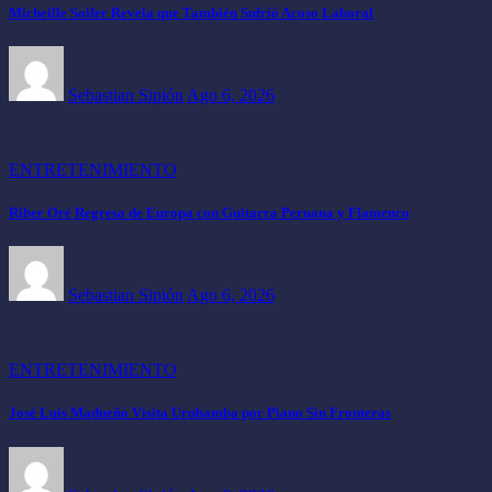
Micheille Soifer Revela que También Sufrió Acoso Laboral
Sebastian Sipión
Ago 6, 2026
ENTRETENIMIENTO
Riber Oré Regresa de Europa con Guitarra Peruana y Flamenco
Sebastian Sipión
Ago 6, 2026
ENTRETENIMIENTO
José Luis Madueño Visita Urubamba por Piano Sin Fronteras