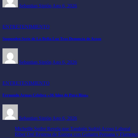
Sebastian Sipión
Ago 6, 2026
ENTRETENIMIENTO
Suspenden Serie de La Bella Luz Tras Denuncia de Acoso
Sebastian Sipión
Ago 6, 2026
ENTRETENIMIENTO
Fernando Armas Celebra «36 Años de Pura Risa»
Sebastian Sipión
Ago 6, 2026
Micheille Soifer Revela que También Sufrió Acoso Laboral
Riber Oré Regresa de Europa con Guitarra Peruana y Flamenc