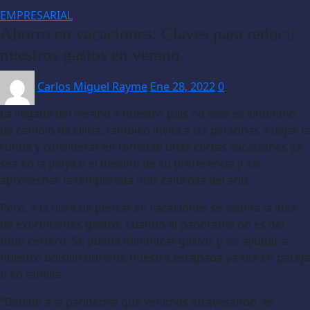
EMPRESARIAL
Ahorro en vacaciones: Claves para reducir
nuestros gastos en verano
Carlos Miguel Rayme
Ene 28, 2022
0
La llegada del verano a nuestro país no sólo es sinónimo
de cambio de clima, también invita a las personas a dejar la
rutina y considerar en tomarse unas cortas vacaciones ya
sea en la playa o el destino de su preferencia y así
aprovechar la temporada más calurosa del año.
Pero, a la hora de pensar en vacaciones se asoma la idea
de exorbitantes gastos, cuando el panorama no es del
todo certero. Se puede minimizar gastos y así ayudar a
nuestro bolsillo durante nuestra escapada ya sea en pareja
o en familia.
“Debido a la pandemia que venimos atravesando, es