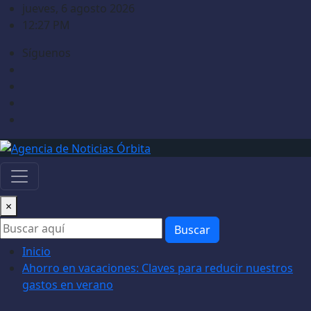
Saltar
jueves, 6 agosto 2026
al
12:27 PM
contenido
Síguenos
×
Buscar
Inicio
Ahorro en vacaciones: Claves para reducir nuestros
gastos en verano