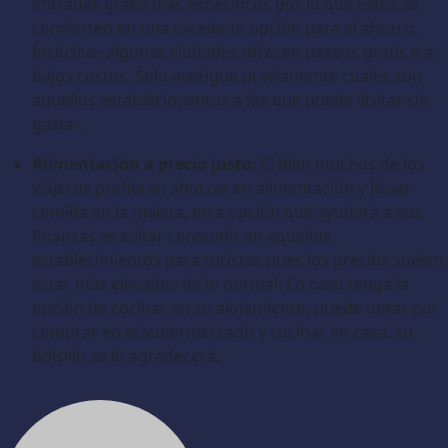
entradas gratis días específicos por lo que estos se
convierten en una excelente opción para el ahorro.
Inclusive, algunas ciudades ofrecen paseos gratis o a
bajos costos. Solo averigüe previamente cuales son
aquellos establecimientos a los que puede visitar sin
gastar.
Alimentación a precio justo:
Si bien muchos de los
viajeros prefieren ahorrar en alimentación y llevar
comida en la maleta, otra opción que ayudará a sus
finanzas es evitar consumir en aquellos
establecimientos para turistas pues los precios suelen
estar más elevados de lo normal. En caso tenga la
opción de cocinar en su alojamiento, puede optar por
comprar en el supermercado y cocinar en casa, su
bolsillo se lo agradecerá.