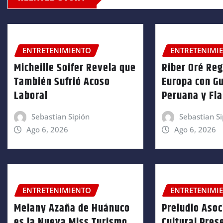
ENTRETENIMIENTO
ENTRETENIMI
Micheille Soifer Revela que
Riber Oré Re
También Sufrió Acoso
Europa con Gu
Laboral
Peruana y Fl
Sebastian Sipión
Sebastian Si
Ago 6, 2026
Ago 6, 2026
ENTRETENIMIENTO
ENTRETENIMI
Melany Azaña de Huánuco
Preludio Asoc
es la Nueva Miss Turismo
Cultural Pres