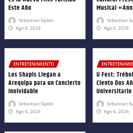
Este Año
Musical «An
Sebastian Sipión
Sebastian Si
Ago 6, 2026
Ago 6, 2026
ENTRETENIMIENTO
ENTRETENIMI
Los Shapis Llegan a
U Fest: Trébol
Arequipa para un Concierto
Ciento Dos A
Inolvidable
Universitario
Sebastian Sipión
Sebastian Si
Ago 6, 2026
Ago 6, 2026