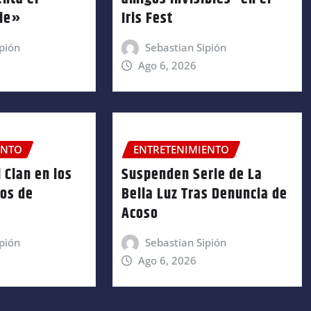
nie»
Iris Fest
pión
Sebastian Sipión
Ago 6, 2026
ENTO
ENTRETENIMIENTO
 Clan en los
Suspenden Serie de La
ños de
Bella Luz Tras Denuncia de
Acoso
pión
Sebastian Sipión
Ago 6, 2026