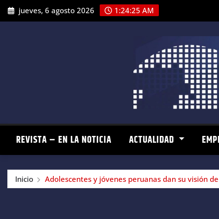
Saltar
jueves, 6 agosto 2026
1:24:26 AM
al
contenido
REVISTA – EN LA NOTICIA
ACTUALIDAD
EMP
Inicio
Adolescentes y jóvenes peruanas dan su visión de