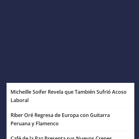
Micheille Soifer Revela que También Sufrió Acoso
Laboral
Riber Oré Regresa de Europa con Guitarra
Peruana y Flamenco
Café de la Paz Presenta sus Nuevos Crepes