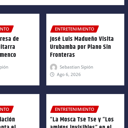
ENTO
ENTRETENIMIENTO
gresa de
José Luis Madueño Visita
itarra
Urubamba por Piano Sin
amenco
Fronteras
pión
Sebastian Sipión
Ago 6, 2026
ENTO
ENTRETENIMIENTO
iación
“La Mosca Tse Tse y “Los
enta el
amigos invisibles” en el