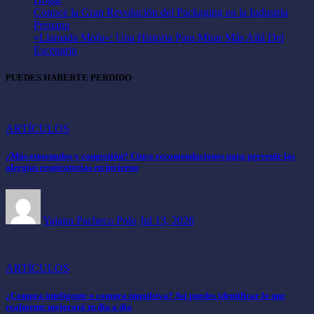
Conoce la Gran Revolución del Packaging en la Industria
Peruana
«Llamada Mofa»: Una Historia Para Mirar Más Allá Del
Escenario
PUEDES HABERTE PERDIDO
ARTÍCULOS
¿Más estornudos y congestión? Cinco recomendaciones para prevenir las
alergias respiratorias en invierno
Yajaira Pacheco Polo
Jul 13, 2026
ARTÍCULOS
¿Compra inteligente o compra impulsiva? Así puedes identificar lo que
realmente mejorará tu día a día