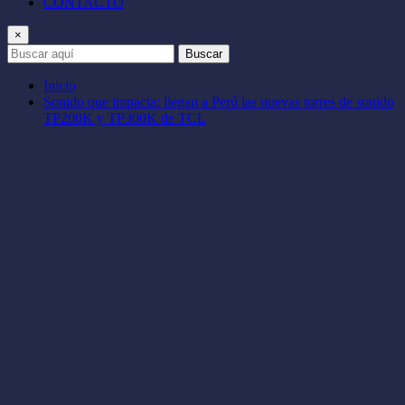
CONTACTO
×
Buscar
Inicio
Sonido que impacta: llegan a Perú las nuevas torres de sonido
TP200K y TP300K de TCL