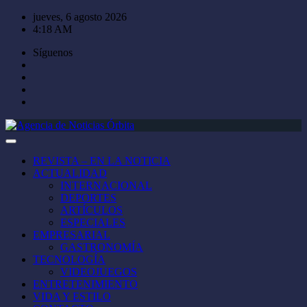
Saltar
jueves, 6 agosto 2026
al
4:18 AM
contenido
Síguenos
REVISTA – EN LA NOTICIA
ACTUALIDAD
INTERNACIONAL
DEPORTES
ARTÍCULOS
ESPECIALES
EMPRESARIAL
GASTRONOMÍA
TECNOLOGÍA
VIDEOJUEGOS
ENTRETENIMIENTO
VIDA Y ESTILO