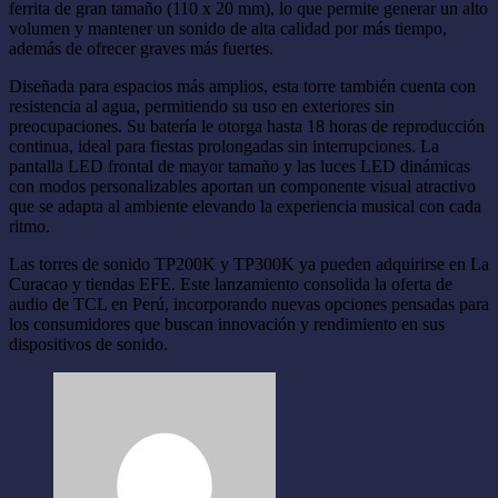
ferrita de gran tamaño (110 x 20 mm), lo que permite generar un alto
volumen y mantener un sonido de alta calidad por más tiempo,
además de ofrecer graves más fuertes.
Diseñada para espacios más amplios, esta torre también cuenta con
resistencia al agua, permitiendo su uso en exteriores sin
preocupaciones. Su batería le otorga hasta 18 horas de reproducción
continua, ideal para fiestas prolongadas sin interrupciones. La
pantalla LED frontal de mayor tamaño y las luces LED dinámicas
con modos personalizables aportan un componente visual atractivo
que se adapta al ambiente elevando la experiencia musical con cada
ritmo.
Las torres de sonido TP200K y TP300K ya pueden adquirirse en La
Curacao y tiendas EFE. Este lanzamiento consolida la oferta de
audio de TCL en Perú, incorporando nuevas opciones pensadas para
los consumidores que buscan innovación y rendimiento en sus
dispositivos de sonido.