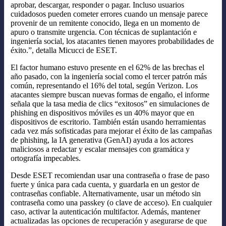
aprobar, descargar, responder o pagar. Incluso usuarios
cuidadosos pueden cometer errores cuando un mensaje parece
provenir de un remitente conocido, llega en un momento de
apuro o transmite urgencia. Con técnicas de suplantación e
ingeniería social, los atacantes tienen mayores probabilidades de
éxito.”, detalla Micucci de ESET.
El factor humano estuvo presente en el 62% de las brechas el
año pasado, con la ingeniería social como el tercer patrón más
común, representando el 16% del total, según Verizon. Los
atacantes siempre buscan nuevas formas de engaño, el informe
señala que la tasa media de clics “exitosos” en simulaciones de
phishing en dispositivos móviles es un 40% mayor que en
dispositivos de escritorio. También están usando herramientas
cada vez más sofisticadas para mejorar el éxito de las campañas
de phishing, la IA generativa (GenAI) ayuda a los actores
maliciosos a redactar y escalar mensajes con gramática y
ortografía impecables.
Desde ESET recomiendan usar una contraseña o frase de paso
fuerte y única para cada cuenta, y guardarla en un gestor de
contraseñas confiable. Alternativamente, usar un método sin
contraseña como una passkey (o clave de acceso). En cualquier
caso, activar la autenticación multifactor. Además, mantener
actualizadas las opciones de recuperación y asegurarse de que