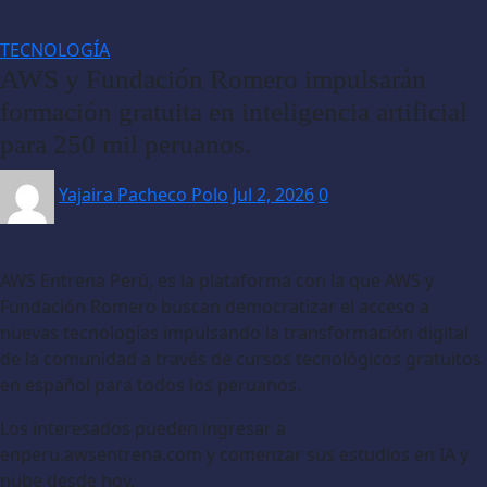
TECNOLOGÍA
AWS y Fundación Romero impulsarán
formación gratuita en inteligencia artificial
para 250 mil peruanos.
Yajaira Pacheco Polo
Jul 2, 2026
0
AWS Entrena Perú, es la plataforma con la que AWS y
Fundación Romero buscan democratizar el acceso a
nuevas tecnologías impulsando la transformación digital
de la comunidad a través de cursos tecnológicos gratuitos
en español para todos los peruanos.
Los interesados pueden ingresar a
enperu.awsentrena.com y comenzar sus estudios en IA y
nube desde hoy.