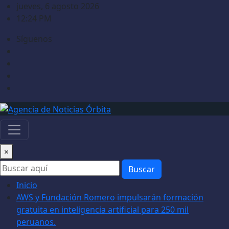
Saltar
jueves, 6 agosto 2026
al
12:24 PM
contenido
Síguenos
×
Buscar
Inicio
AWS y Fundación Romero impulsarán formación
gratuita en inteligencia artificial para 250 mil
peruanos.