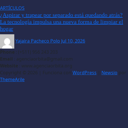
ARTÍCULOS
¿Aspirar y trapear por separado está quedando atrás?
La tecnología impulsa una nueva forma de limpiar el
hogar
Yajaira Pacheco Polo
Jul 10, 2026
Phone
: (+511) 956 243 203
Email
: agenciaorbita@gmail.com
Website
: www.agenciaorbita.org
Copyright © 2026 | Funciona con
WordPress
|
Newsio
por
ThemeArile