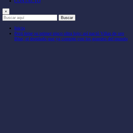
CONTACTO
×
Buscar
Inicio
Perú tiene su primer pisco ultra lujo: así nació Viñas de oro
Blue, el destilado que ya compite con los grandes del mundo