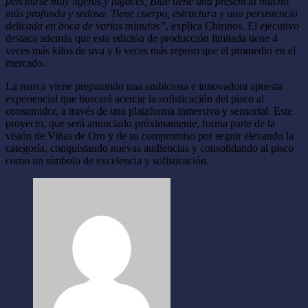
percibirse muy ligeros y fugaces, Blue tiene una presencia mucho
más profunda y sedosa. Tiene cuerpo, estructura y una persistencia
delicada en boca de varios minutos”
, explica Chirinos. El ejecutivo
destaca además que esta edición de producción limitada tiene 4
veces más kilos de uva y 6 veces más reposo que el promedio en el
mercado.
La marca viene preparando una ambiciosa e innovadora apuesta
experiencial que buscará acercar la sofisticación del pisco al
consumidor, a través de una plataforma inmersiva y sensorial. Este
proyecto, que será anunciado próximamente, forma parte de la
visión de Viñas de Oro y de su compromiso por seguir elevando la
categoría, conquistando nuevas audiencias y consolidando al pisco
como un símbolo de excelencia y sofisticación.