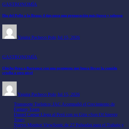
GASTRONOMÍA
Día del Pollo a la Brasa: 4 tips para una preparación más ligera y sabrosa
Yajaira Pacheco Polo
Jul 15, 2026
GASTRONOMÍA
Chicho llega a Barranco con una propuesta que busca llevar la comida
criolla a otro nivel
Yajaira Pacheco Polo
Jul 15, 2026
Transporte Turístico: JAC Acompañó el Crecimiento de
Fantasy Tours
Daniel Caesar Llega al Perú con su Gira «Son Of Spergy
Tour»
Nuevo Monitor ViewSonic de 27 Pulgadas para el Trabajo y