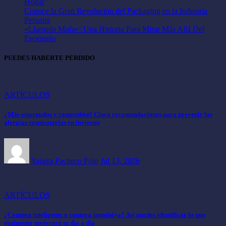
Hogar
Conoce la Gran Revolución del Packaging en la Industria
Peruana
«Llamada Mofa»: Una Historia Para Mirar Más Allá Del
Escenario
PUEDES HABERTE PERDIDO
ARTÍCULOS
¿Más estornudos y congestión? Cinco recomendaciones para prevenir las
alergias respiratorias en invierno
Yajaira Pacheco Polo
Jul 13, 2026
ARTÍCULOS
¿Compra inteligente o compra impulsiva? Así puedes identificar lo que
realmente mejorará tu día a día