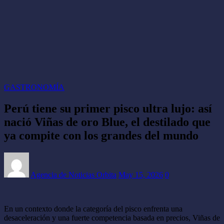
GASTRONOMÍA
Perú tiene su primer pisco ultra lujo: así
nació Viñas de oro Blue, el destilado que
ya compite con los grandes del mundo
Agencia de Noticias Orbita
May 15, 2026
0
En un contexto donde la categoría del pisco enfrenta una
desaceleración y una fuerte competencia basada en precios, Viñas de