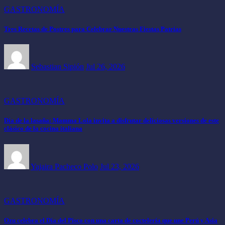
GASTRONOMÍA
Tres Recetas de Postres para Celebrar Nuestras Fiestas Patrias
Sebastian Sipión
Jul 26, 2026
GASTRONOMÍA
Día de la lasaña: Mamma Lola invita a disfrutar deliciosas versiones de este
clásico de la cocina italiana
Yajaira Pacheco Polo
Jul 23, 2026
GASTRONOMÍA
Ozu celebra el Día del Pisco con una carta de coctelería que une Perú y Asia