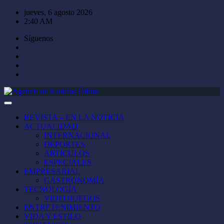
Saltar
jueves, 6 agosto 2026
al
2:40 AM
contenido
Síguenos
REVISTA – EN LA NOTICIA
ACTUALIDAD
INTERNACIONAL
DEPORTES
ARTÍCULOS
ESPECIALES
EMPRESARIAL
GASTRONOMÍA
TECNOLOGÍA
VIDEOJUEGOS
ENTRETENIMIENTO
VIDA Y ESTILO