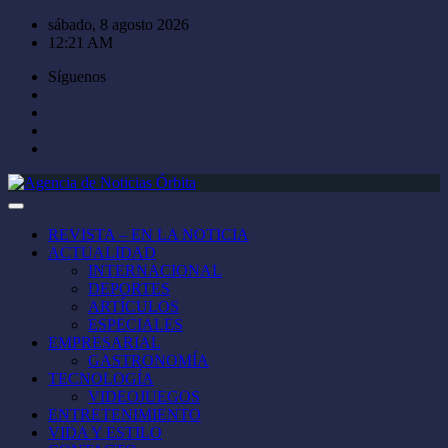
Saltar
sábado, 8 agosto 2026
al
12:21 AM
contenido
Síguenos
REVISTA – EN LA NOTICIA
ACTUALIDAD
INTERNACIONAL
DEPORTES
ARTÍCULOS
ESPECIALES
EMPRESARIAL
GASTRONOMÍA
TECNOLOGÍA
VIDEOJUEGOS
ENTRETENIMIENTO
VIDA Y ESTILO