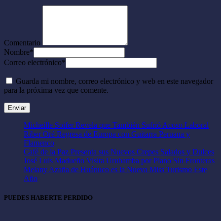
Comentario
Nombre
*
Correo electrónico
*
Guarda mi nombre, correo electrónico y web en este navegador
para la próxima vez que comente.
Micheille Soifer Revela que También Sufrió Acoso Laboral
Riber Oré Regresa de Europa con Guitarra Peruana y
Flamenco
Café de la Paz Presenta sus Nuevos Crepes Salados y Dulces
José Luis Madueño Visita Urubamba por Piano Sin Fronteras
Melany Azaña de Huánuco es la Nueva Miss Turismo Este
Año
PUEDES HABERTE PERDIDO