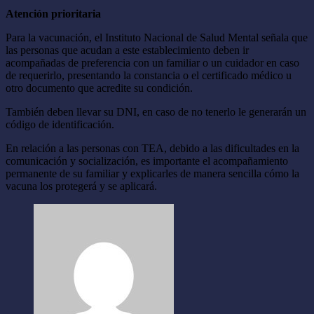
Atención prioritaria
Para la vacunación, el Instituto Nacional de Salud Mental señala que
las personas que acudan a este establecimiento deben ir
acompañadas de preferencia con un familiar o un cuidador en caso
de requerirlo, presentando la constancia o el certificado médico u
otro documento que acredite su condición.
También deben llevar su DNI, en caso de no tenerlo le generarán un
código de identificación.
En relación a las personas con TEA, debido a las dificultades en la
comunicación y socialización, es importante el acompañamiento
permanente de su familiar y explicarles de manera sencilla cómo la
vacuna los protegerá y se aplicará.