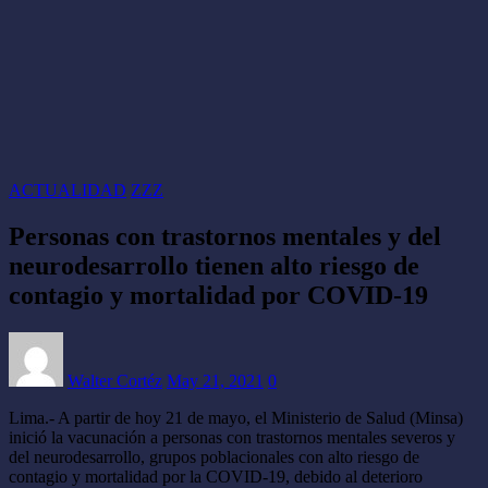
ACTUALIDAD
ZZZ
Personas con trastornos mentales y del
neurodesarrollo tienen alto riesgo de
contagio y mortalidad por COVID-19
Walter Cortéz
May 21, 2021
0
Lima.- A partir de hoy 21 de mayo, el Ministerio de Salud (Minsa)
inició la vacunación a personas con trastornos mentales severos y
del neurodesarrollo, grupos poblacionales con alto riesgo de
contagio y mortalidad por la COVID-19, debido al deterioro