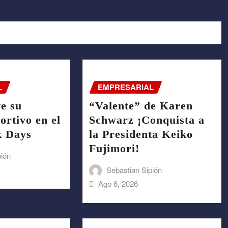
L
EMPRESARIAL
e su
“Valente” de Karen
rtivo en el
Schwarz ¡Conquista a
k Days
la Presidenta Keiko
Fujimori!
pión
Sebastian Sipión
Ago 6, 2026