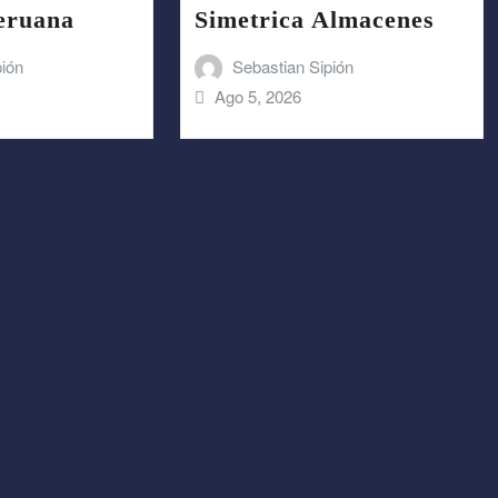
Peruana
Simetrica Almacenes
pión
Sebastian Sipión
Ago 5, 2026