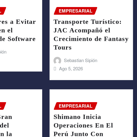
L
EMPRESARIAL
es a Evitar
Transporte Turístico:
en el
JAC Acompañó el
de Software
Crecimiento de Fantasy
Tours
pión
Sebastian Sipión
Ago 5, 2026
L
EMPRESARIAL
Gran
Shimano Inicia
del
Operaciones En El
n la
Perú Junto Con