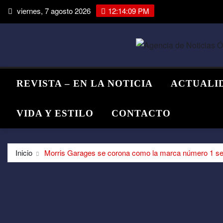
Saltar
viernes, 7 agosto 2026
12:14:09 PM
al
contenido
REVISTA – EN LA NOTICIA
ACTUALI
VIDA Y ESTILO
CONTACTO
Inicio
Morris Garages se corona como la marca número 1 seg