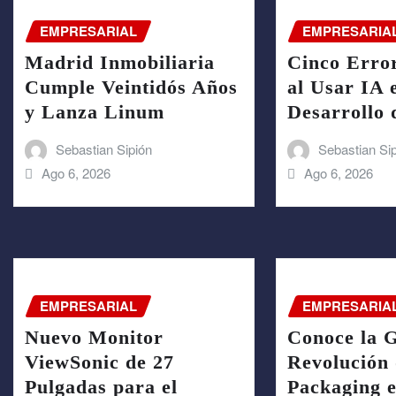
EMPRESARIAL
EMPRESARIA
Madrid Inmobiliaria
Cinco Error
Cumple Veintidós Años
al Usar IA 
y Lanza Linum
Desarrollo 
Sebastian Sipión
Sebastian Si
Ago 6, 2026
Ago 6, 2026
EMPRESARIAL
EMPRESARIA
Nuevo Monitor
Conoce la 
ViewSonic de 27
Revolución 
Pulgadas para el
Packaging e