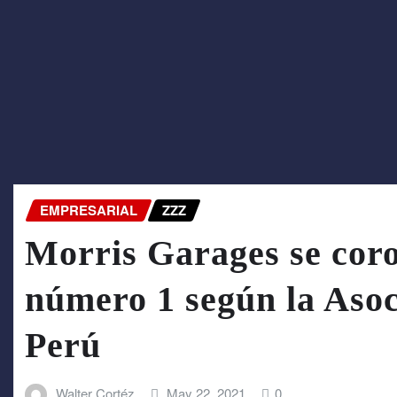
EMPRESARIAL
ZZZ
Morris Garages se cor
número 1 según la Asoc
Perú
Walter Cortéz
May 22, 2021
0