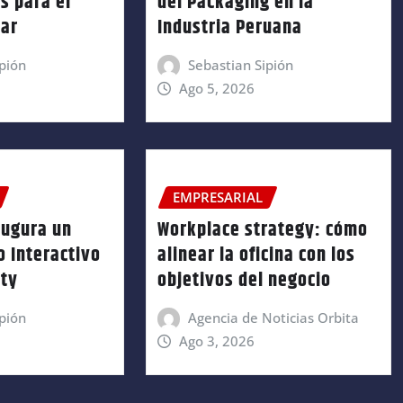
s para el
del Packaging en la
gar
Industria Peruana
pión
Sebastian Sipión
Ago 5, 2026
EMPRESARIAL
augura un
Workplace strategy: cómo
 Interactivo
alinear la oficina con los
ity
objetivos del negocio
pión
Agencia de Noticias Orbita
Ago 3, 2026