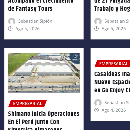
Acompañó el Crecimiento
de 27 Pulgada
de Fantasy Tours
Trabajo y Ho
Sebastian Sipión
Sebastian Si
Ago 5, 2026
Ago 5, 2026
EMPRESARIAL
Casaideas In
Nuevo Espacio
en Go Enjoy C
Sebastian Si
EMPRESARIAL
Ago 4, 2026
Shimano Inicia Operaciones
En El Perú Junto Con