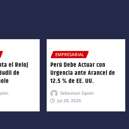
EMPRESARIAL
ta el Reloj
Perú Debe Actuar con
Budii de
Urgencia ante Arancel de
hole
12.5 % de EE. UU.
pión
Sebastian Sipión
Jul 28, 2026