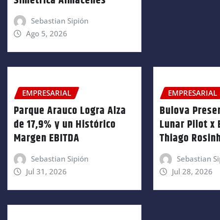
Simetrica Almacenes
Sebastian Sipión
Ago 5, 2026
EMPRESARIAL
EMPRESARIAL
Parque Arauco Logra Alza
Bulova Presen
de 17,9% y un Histórico
Lunar Pilot x 
Margen EBITDA
Thiago Rosin
Sebastian Sipión
Sebastian Si
Jul 31, 2026
Jul 28, 2026