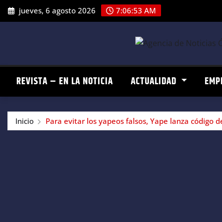
Saltar
jueves, 6 agosto 2026
7:06:54 AM
al
contenido
REVISTA – EN LA NOTICIA
ACTUALIDAD
EMP
Inicio
Para evitar los yapeos falsos, Yape lanza código 