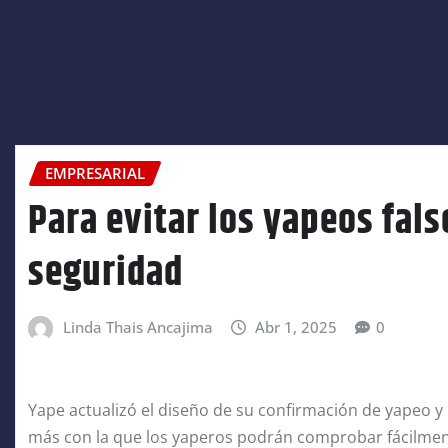
EMPRESARIAL
Para evitar los yapeos fals
seguridad
Linda Thais Ancajima
Abr 1, 2025
0
Yape actualizó el diseño de su confirmación de yapeo 
más con la que los yaperos podrán comprobar fácilment