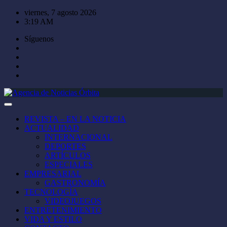
Saltar
viernes, 7 agosto 2026
al
3:19 AM
contenido
Síguenos
REVISTA – EN LA NOTICIA
ACTUALIDAD
INTERNACIONAL
DEPORTES
ARTÍCULOS
ESPECIALES
EMPRESARIAL
GASTRONOMÍA
TECNOLOGÍA
VIDEOJUEGOS
ENTRETENIMIENTO
VIDA Y ESTILO