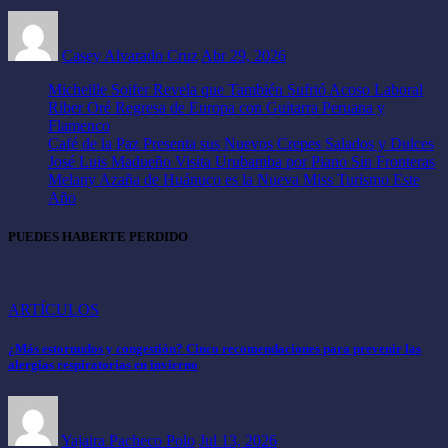
Casey Alvarado Cruz
Abr 29, 2026
Micheille Soifer Revela que También Sufrió Acoso Laboral
Riber Oré Regresa de Europa con Guitarra Peruana y
Flamenco
Café de la Paz Presenta sus Nuevos Crepes Salados y Dulces
José Luis Madueño Visita Urubamba por Piano Sin Fronteras
Melany Azaña de Huánuco es la Nueva Miss Turismo Este
Año
PUEDES HABERTE PERDIDO
ARTÍCULOS
¿Más estornudos y congestión? Cinco recomendaciones para prevenir las
alergias respiratorias en invierno
Yajaira Pacheco Polo
Jul 13, 2026