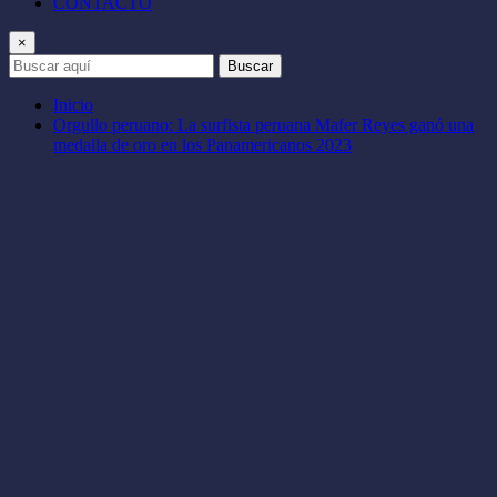
CONTACTO
×
Buscar
Inicio
Orgullo peruano: La surfista peruana Mafer Reyes ganó una
medalla de oro en los Panamericanos 2023