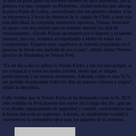
Si bien ha participado en diversos torneos en años anteriores, fue la
primera vez que compitió en Pichilemu, ciudad turística que alberga
la playa Punta de Lobos, caracterizada por sus grandes oleajes. Esta
se encuentra a 3 horas de distancia de la capital de Chile, y ante esta
esta dificultad, la compañía automotriz japonesa, Nissan, demostró
su apoyo con una unidad para su traslado durante los días de
entrenamiento. «Desde Nissan apostamos por el deporte y el talento
peruano, por eso, venimos acompañando a Mafer en todas sus
competencias. Estamos muy orgullosos de haberla respaldado en el
proceso de llevar una medalla de oro a casa”, afirmó Jaime Obreros,
director de Marketing de Nissan Perú.
“En mi día a día yo utilizo la Nissan Kicks, y me encanta porque, al
ser compacta y tener un diseño juvenil, siento que se adapta
perfectamente a mi esencia aventurera. Además, como es una SUV,
me permite desplazarme todos los días de manera cómoda y segura”,
señaló la deportista.
Cabe resaltar que la Nissan Kicks se ha destacado como la B- SUV
más vendida en Perú durante dos meses en lo largo del año, gracias
a su diseño, equipamiento de seguridad y confort, características que
la hacen única en su segmento. Además, su rendimiento versátil la
convierte en la compañera ideal para los amantes de la aventura.