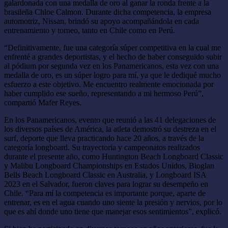
galardonada con una medalla de oro al ganar la ronda frente a la
brasileña Chloe Calmon. Durante dicha competencia, la empresa
automotriz, Nissan, brindó su apoyo acompañándola en cada
entrenamiento y torneo, tanto en Chile como en Perú.
“Definitivamente, fue una categoría súper competitiva en la cual me
enfrenté a grandes deportistas, y el hecho de haber conseguido subir
al pódium por segunda vez en los Panamericanos, esta vez con una
medalla de oro, es un súper logro para mí, ya que le dediqué mucho
esfuerzo a este objetivo. Me encuentro realmente emocionada por
haber cumplido ese sueño, representando a mi hermoso Perú”,
compartió Mafer Reyes.
En los Panamericanos, evento que reunió a las 41 delegaciones de
los diversos países de América, la atleta demostró su destreza en el
surf, deporte que lleva practicando hace 20 años, a través de la
categoría longboard. Su trayectoria y campeonatos realizados
durante el presente año, como Huntington Beach Longboard Classic
y Malibu Longboard Championships en Estados Unidos, Bioglan
Bells Beach Longboard Classic en Australia, y Longboard ISA
2023 en el Salvador, fueron claves para lograr su desempeño en
Chile. “Para mí la competencia es importante porque, aparte de
entrenar, es en el agua cuando uno siente la presión y nervios, por lo
que es ahí donde uno tiene que manejar esos sentimientos”, explicó.