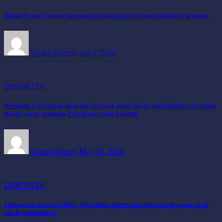
Álbum Panini: conoce los puntos de canje para el intercambio de láminas
Norka Moreno
Jun 2, 2026
DEPORTES
Herbalife y Cristiano Ronaldo llevan la nutrición de rendimiento a la rutina
diaria con la campaña Prepárate como Ronaldo
Norka Moreno
May 30, 2026
DEPORTES
Champions League 2026: ¿Qué clubes tienen más opciones de ganar en la
ida de semifinales?