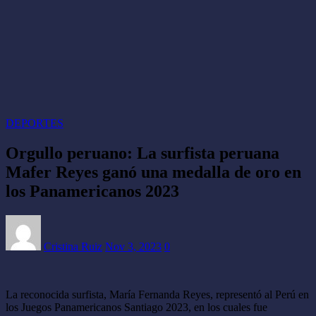
DEPORTES
Orgullo peruano: La surfista peruana
Mafer Reyes ganó una medalla de oro en
los Panamericanos 2023
Cristina Ruiz
Nov 3, 2023
0
La reconocida surfista, María Fernanda Reyes, representó al Perú en
los Juegos Panamericanos Santiago 2023, en los cuales fue