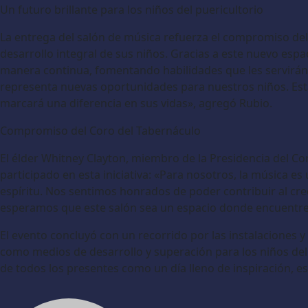
Un futuro brillante para los niños del puericultorio
La entrega del salón de música refuerza el compromiso del 
desarrollo integral de sus niños. Gracias a este nuevo esp
manera continua, fomentando habilidades que les servirán
representa nuevas oportunidades para nuestros niños. Es
marcará una diferencia en sus vidas», agregó Rubio.
Compromiso del Coro del Tabernáculo
El élder Whitney Clayton, miembro de la Presidencia del Co
participado en esta iniciativa: «Para nosotros, la música es
espíritu. Nos sentimos honrados de poder contribuir al cre
esperamos que este salón sea un espacio donde encuentren 
El evento concluyó con un recorrido por las instalaciones 
como medios de desarrollo y superación para los niños del
de todos los presentes como un día lleno de inspiración, 