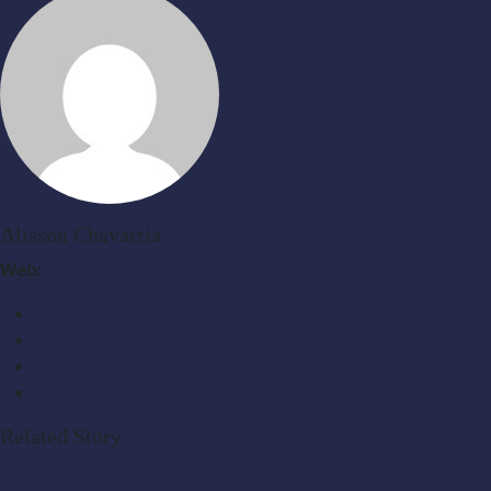
Alisson Chavarria
Web:
Related Story