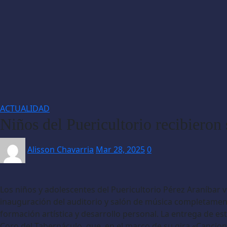
ACTUALIDAD
Niños del Puericultorio recibieron
Alisson Chavarria
Mar 28, 2025
0
Los niños y adolescentes del Puericultorio Pérez Araníbar v
inauguración del auditorio y salón de música completamen
formación artística y desarrollo personal. La entrega de es
Coro del Tabernáculo, que, en el marco de su gira «Cancione