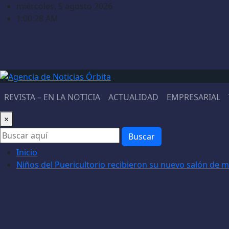
Saltar
miércoles, 5 agosto 2026
al
1:00:29 AM
contenido
REVISTA – EN LA NOTICIA
ACTUALIDAD
EMPRESARIAL
×
Buscar
Inicio
Niños del Puericultorio recibieron su nuevo salón de 