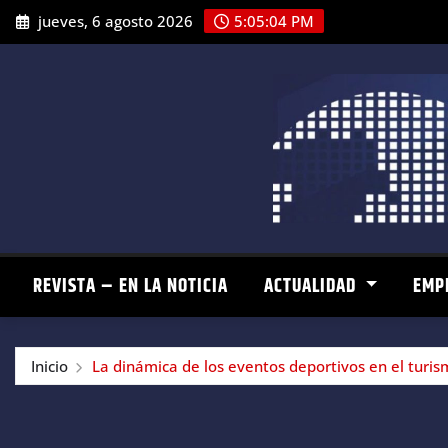
Saltar
jueves, 6 agosto 2026
5:05:05 PM
al
contenido
REVISTA – EN LA NOTICIA
ACTUALIDAD
EMP
Inicio
La dinámica de los eventos deportivos en el turi