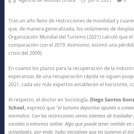
Agencia de Noticias Orbita
Jun 9, 2021
0
Tras un año lleno de restricciones de movilidad y cua
que, de manera generalizada, los volúmenes de despla
Organización Mundial del Turismo (2021) calculó que el
comparación con el 2019. Asimismo, estimó una pérdida 
crisis del 2009).
En cuanto los plazos para la recuperación de la industri
esperanzas de una recuperación rápida se siguen pospon
2021, cada vez más expertos establecen el horizonte, c
Al respecto, el doctor en Sociología,
Diego Santos Gon
School,
expresó que
“el turismo deportivo apunta a conver
normalice. Con las restricciones vimos intentos de trasladar
sociales a entornos online. Algo que puede tener sentido en 
actividades, por ende, hubo iniciativas que no tuvieron el é