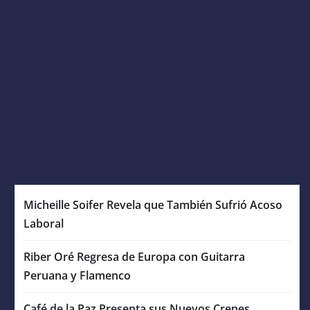
Micheille Soifer Revela que También Sufrió Acoso
Laboral
Riber Oré Regresa de Europa con Guitarra
Peruana y Flamenco
Café de la Paz Presenta sus Nuevos Crepes