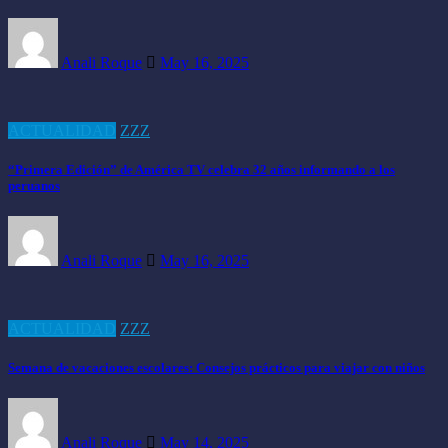
Anali Roque
May 16, 2025
ACTUALIDAD
ZZZ
“Primera Edición” de América TV celebra 32 años informando a los
peruanos
Anali Roque
May 16, 2025
ACTUALIDAD
ZZZ
Semana de vacaciones escolares: Consejos prácticos para viajar con niños
Anali Roque
May 14, 2025