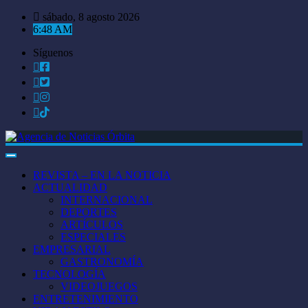
Saltar
sábado, 8 agosto 2026
al
6:48 AM
contenido
Síguenos
REVISTA – EN LA NOTICIA
ACTUALIDAD
INTERNACIONAL
DEPORTES
ARTÍCULOS
ESPECIALES
EMPRESARIAL
GASTRONOMÍA
TECNOLOGÍA
VIDEOJUEGOS
ENTRETENIMIENTO