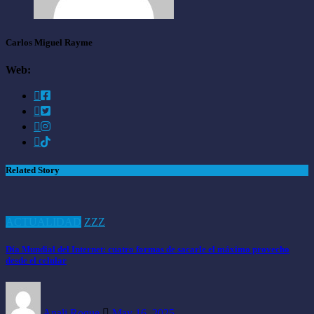
Carlos Miguel Rayme
Web:
Related Story
ACTUALIDAD
ZZZ
Día Mundial del Internet: cuatro formas de sacarle el máximo provecho
desde el celular
Anali Roque
May 16, 2025