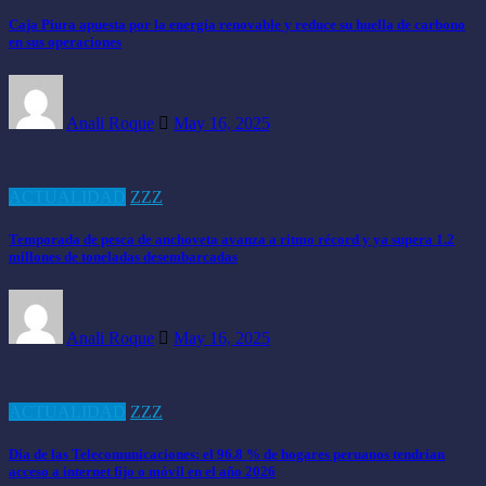
Caja Piura apuesta por la energía renovable y reduce su huella de carbono
en sus operaciones
Anali Roque
May 16, 2025
ACTUALIDAD
ZZZ
Temporada de pesca de anchoveta avanza a ritmo récord y ya supera 1.2
millones de toneladas desembarcadas
Anali Roque
May 16, 2025
ACTUALIDAD
ZZZ
Día de las Telecomunicaciones: el 96.8 % de hogares peruanos tendrían
acceso a internet fijo o móvil en el año 2026