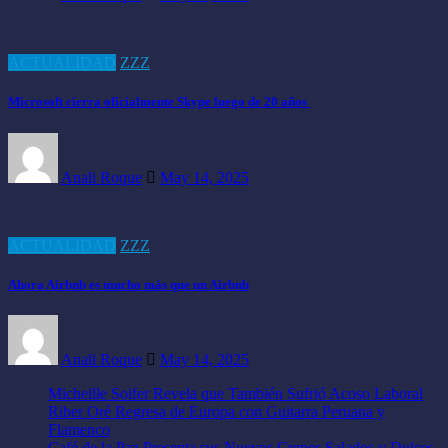
ACTUALIDAD
ZZZ
Microsoft cierra oficialmente Skype luego de 20 años
Anali Roque
May 14, 2025
ACTUALIDAD
ZZZ
Ahora Airbnb es mucho más que un Airbnb
Anali Roque
May 14, 2025
Micheille Soifer Revela que También Sufrió Acoso Laboral
Riber Oré Regresa de Europa con Guitarra Peruana y
Flamenco
Café de la Paz Presenta sus Nuevos Crepes Salados y Dulces