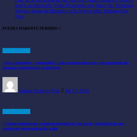
José Luis Madueño Visita Urubamba por Piano Sin Fronteras
Melany Azaña de Huánuco es la Nueva Miss Turismo Este
Año
PUEDES HABERTE PERDIDO
ARTÍCULOS
¿Más estornudos y congestión? Cinco recomendaciones para prevenir las
alergias respiratorias en invierno
Yajaira Pacheco Polo
Jul 13, 2026
ARTÍCULOS
¿Compra inteligente o compra impulsiva? Así puedes identificar lo que
realmente mejorará tu día a día