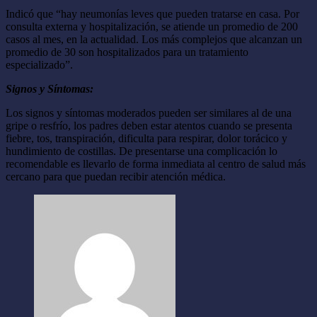
Indicó que “hay neumonías leves que pueden tratarse en casa. Por
consulta externa y hospitalización, se atiende un promedio de 200
casos al mes, en la actualidad. Los más complejos que alcanzan un
promedio de 30 son hospitalizados para un tratamiento
especializado”.
Signos y Síntomas:
Los signos y síntomas moderados pueden ser similares al de una
gripe o resfrío, los padres deben estar atentos cuando se presenta
fiebre, tos, transpiración, dificulta para respirar, dolor torácico y
hundimiento de costillas. De presentarse una complicación lo
recomendable es llevarlo de forma inmediata al centro de salud más
cercano para que puedan recibir atención médica.