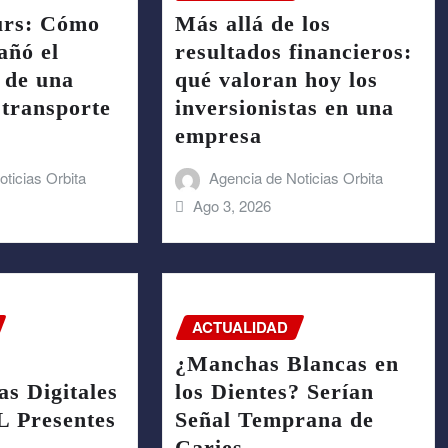
urs: Cómo
Más allá de los
ñó el
resultados financieros:
 de una
qué valoran hoy los
transporte
inversionistas en una
empresa
ticias Orbita
Agencia de Noticias Orbita
Ago 3, 2026
ACTUALIDAD
¿Manchas Blancas en
s Digitales
los Dientes? Serían
 Presentes
Señal Temprana de
Caries