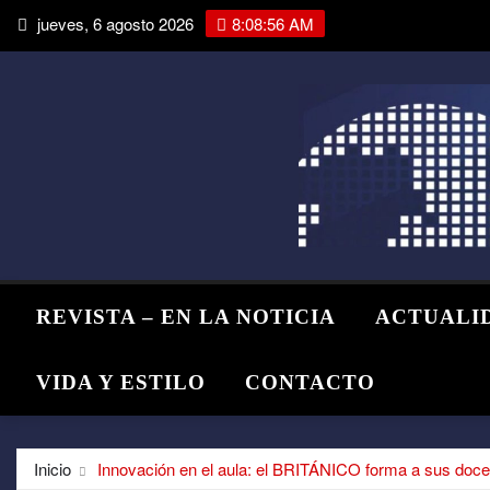
Saltar
jueves, 6 agosto 2026
8:08:58 AM
al
contenido
REVISTA – EN LA NOTICIA
ACTUALI
VIDA Y ESTILO
CONTACTO
Inicio
Innovación en el aula: el BRITÁNICO forma a sus doc