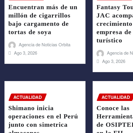
Encuentran más de un
Fantasy To
millón de cigarrillos
JAC acompa
bajo cargamento de
crecimiento
tortas de soya
empresa de 
turístico
Agencia de Noticias Orbita
Ago 3, 2026
Agencia de No
Ago 3, 2026
ACTUALIDAD
ACTUALIDAD
Shimano inicia
Conoce las
operaciones en el Perú
Herramienta
junto con simetrica
de OSIPTEL
almacenes
en la FIL