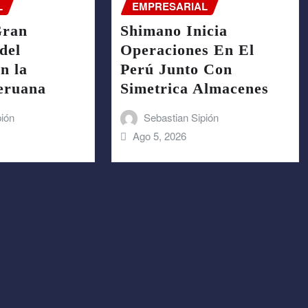
L
EMPRESARIAL
Gran
Shimano Inicia
del
Operaciones En El
n la
Perú Junto Con
Peruana
Simetrica Almacenes
pión
Sebastian Sipión
Ago 5, 2026