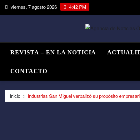
Saltar
viernes, 7 agosto 2026
4:42 PM
al
contenido
REVISTA – EN LA NOTICIA
ACTUALI
CONTACTO
Inicio
Industrias San Miguel verbalizó su propósito empresari