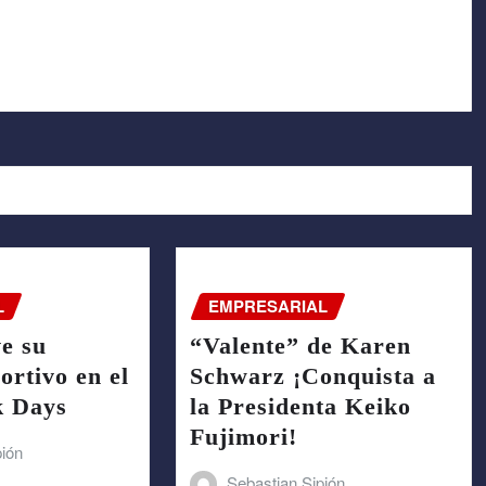
L
EMPRESARIAL
e su
“Valente” de Karen
rtivo en el
Schwarz ¡Conquista a
k Days
la Presidenta Keiko
Fujimori!
pión
Sebastian Sipión