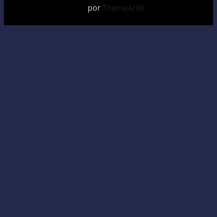
por
ThemeArile