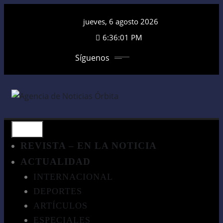
Saltar
jueves, 6 agosto 2026
al
contenido
6:36:02 PM
Síguenos
REVISTA – EN LA NOTICIA
ACTUALIDAD
INTERNACIONAL
DEPORTES
ARTÍCULOS
ESPECIALES