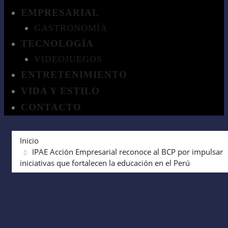
EMPRESARIAL
GASTRONOMÍA
TECNOLOGÍA
VIDEOJUEGOS
ENTRETENIMIENTO
VIDA Y ESTILO
CONTACTO
Inicio
IPAE Acción Empresarial reconoce al BCP por impulsar
iniciativas que fortalecen la educación en el Perú