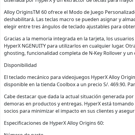
Alloy OriginsTM 60 ofrece el Modo de Juego Personalizado p
deshabilitará. Las teclas macro se pueden asignar y alma
elegir entre tres ángulos de teclado ajustables para obten
Gracias a la memoria integrada en la tarjeta, los usuario
HyperX NGENUITY para utilizarlos en cualquier lugar. Otras
ghosting, funcionalidad completa de N-Key Rollover y un c
Disponibilidad
El teclado mecánico para videojuegos HyperX Alloy Origi
disponible en la tienda Coolbox a un precio S/. 469.90. Pa
Cabe destacar que dada la actual situación generada po
demoras en productos y entregas. HyperX está tomando t
socios para minimizar el impacto en sus clientes y asegur
Especificaciones de HyperX Alloy Origins 60:
Número de parte