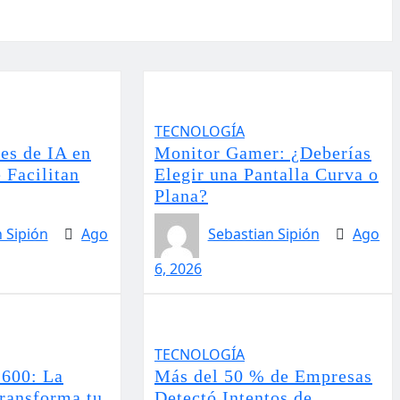
TECNOLOGÍA
es de IA en
Monitor Gamer: ¿Deberías
 Facilitan
Elegir una Pantalla Curva o
Plana?
 Sipión
Ago
Sebastian Sipión
Ago
6, 2026
TECNOLOGÍA
600: La
Más del 50 % de Empresas
Transforma tu
Detectó Intentos de