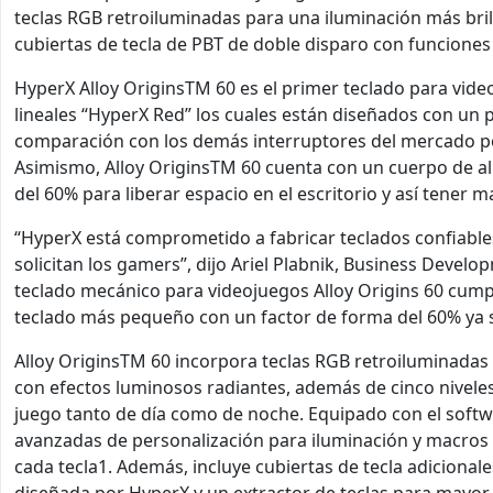
teclas RGB retroiluminadas para una iluminación más bril
cubiertas de tecla de PBT de doble disparo con funciones
HyperX Alloy OriginsTM 60 es el primer teclado para vide
lineales “HyperX Red” los cuales están diseñados con un
comparación con los demás interruptores del mercado po
Asimismo, Alloy OriginsTM 60 cuenta con un cuerpo de al
del 60% para liberar espacio en el escritorio y así tener
“HyperX está comprometido a fabricar teclados confiables
solicitan los gamers”, dijo Ariel Plabnik, Business Dev
teclado mecánico para videojuegos Alloy Origins 60 cump
teclado más pequeño con un factor de forma del 60% ya s
Alloy OriginsTM 60 incorpora teclas RGB retroiluminadas
con efectos luminosos radiantes, además de cinco niveles 
juego tanto de día como de noche. Equipado con el soft
avanzadas de personalización para iluminación y macros
cada tecla1. Además, incluye cubiertas de tecla adicional
diseñada por HyperX y un extractor de teclas para mayor