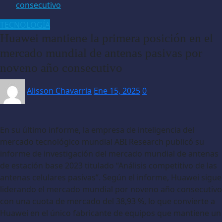
consecutivo
TECNOLOGÍA
Huawei mantiene la primera posición en el
mercado mundial de antenas pasivas por
noveno año consecutivo
Alisson Chavarria
Ene 15, 2025
0
En su último informe, la empresa de inteligencia del
mercado tecnológico mundial ABI Research publicó su
informe de investigación del mercado mundial de antenas
de estación base 2023 titulado “Análisis competitivo de las
antenas celulares pasivas”. Según el informe, Huawei sigue
liderando el mercado mundial por noveno año consecutivo
con una cuota de mercado del 38,93 %, lo que convierte a
Huawei en el único fabricante de equipos que mantiene un