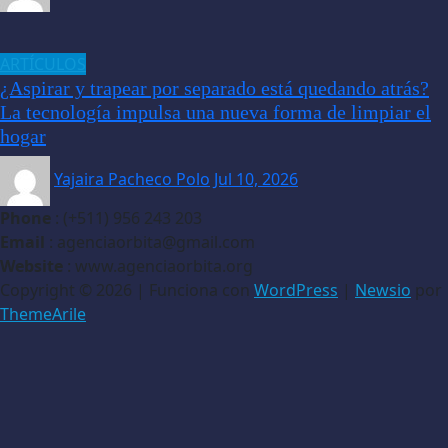
ARTÍCULOS
¿Aspirar y trapear por separado está quedando atrás?
La tecnología impulsa una nueva forma de limpiar el
hogar
Yajaira Pacheco Polo
Jul 10, 2026
Phone
: (+511) 956 243 203
Email
: agenciaorbita@gmail.com
Website
: www.agenciaorbita.org
Copyright © 2026 | Funciona con
WordPress
|
Newsio
por
ThemeArile