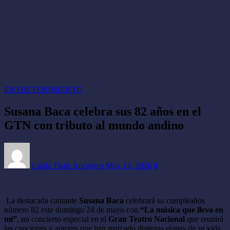
ENTRETENIMIENTO
Susana Baca celebra sus 82 años en el
GTN con tributo al mundo andino
Linda Thais Ancajima
May 13, 2026
0
La destacada cantante
Susana Baca
celebrará su cumpleaños
número 82 este domingo 24 de mayo con
“La música que llevo en
mí”
, un concierto especial en el
Gran Teatro Nacional
que reunirá
las canciones y autores que han marcado distintas etapas de su vida