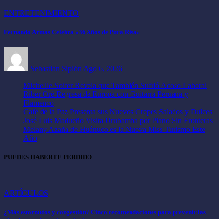
ENTRETENIMIENTO
Fernando Armas Celebra «36 Años de Pura Risa»
Sebastian Sipión
Ago 6, 2026
Micheille Soifer Revela que También Sufrió Acoso Laboral
Riber Oré Regresa de Europa con Guitarra Peruana y
Flamenco
Café de la Paz Presenta sus Nuevos Crepes Salados y Dulces
José Luis Madueño Visita Urubamba por Piano Sin Fronteras
Melany Azaña de Huánuco es la Nueva Miss Turismo Este
Año
PUEDES HABERTE PERDIDO
ARTÍCULOS
¿Más estornudos y congestión? Cinco recomendaciones para prevenir las