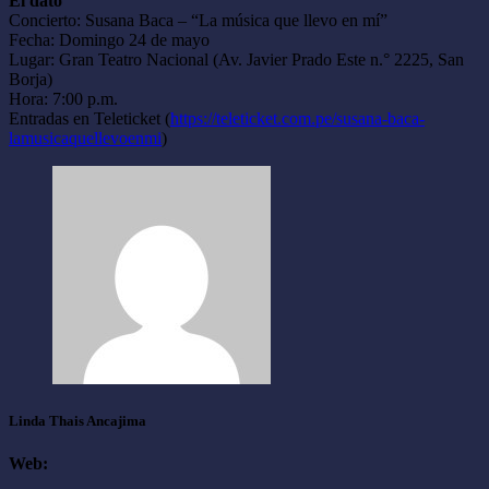
El dato
Concierto: Susana Baca – “La música que llevo en mí”
Fecha: Domingo 24 de mayo
Lugar: Gran Teatro Nacional (Av. Javier Prado Este n.° 2225, San
Borja)
Hora: 7:00 p.m.
Entradas en Teleticket (
https://teleticket.com.pe/susana-baca-
lamusicaquellevoenmi
)
Linda Thais Ancajima
Web: