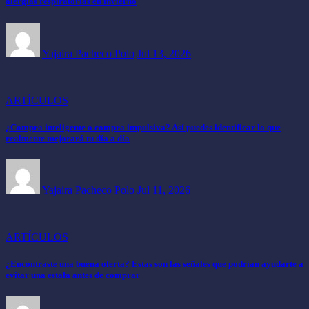
alergias respiratorias en invierno
Yajaira Pacheco Polo
Jul 13, 2026
ARTÍCULOS
¿Compra inteligente o compra impulsiva? Así puedes identificar lo que
realmente mejorará tu día a día
Yajaira Pacheco Polo
Jul 11, 2026
ARTÍCULOS
¿Encontraste una buena oferta? Estas son las señales que podrían ayudarte a
evitar una estafa antes de comprar