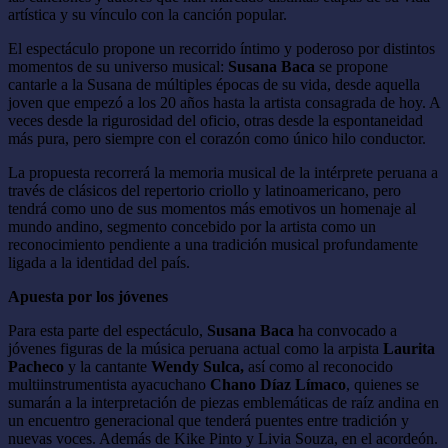
artística y su vínculo con la canción popular.
El espectáculo propone un recorrido íntimo y poderoso por distintos
momentos de su universo musical:
Susana Baca
se propone
cantarle a la Susana de múltiples épocas de su vida, desde aquella
joven que empezó a los 20 años hasta la artista consagrada de hoy. A
veces desde la rigurosidad del oficio, otras desde la espontaneidad
más pura, pero siempre con el corazón como único hilo conductor.
La propuesta recorrerá la memoria musical de la intérprete peruana a
través de clásicos del repertorio criollo y latinoamericano, pero
tendrá como uno de sus momentos más emotivos un homenaje al
mundo andino, segmento concebido por la artista como un
reconocimiento pendiente a una tradición musical profundamente
ligada a la identidad del país.
Apuesta por los jóvenes
Para esta parte del espectáculo,
Susana Baca
ha convocado a
jóvenes figuras de la música peruana actual como la arpista
Laurita
Pacheco
y la cantante
Wendy Sulca,
así como al reconocido
multiinstrumentista ayacuchano
Chano Díaz Límaco
, quienes se
sumarán a la interpretación de piezas emblemáticas de raíz andina en
un encuentro generacional que tenderá puentes entre tradición y
nuevas voces. Además de Kike Pinto y Livia Souza, en el acordeón.