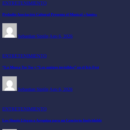
ENTRETENIMIENTO
Preludio Asociación Cultural Presenta el Musical «Annie»
Sebastian Sipión
Ago 6, 2026
ENTRETENIMIENTO
“La Mosca Tse Tse y “Los amigos invisibles” en el Iris Fest
Sebastian Sipión
Ago 6, 2026
ENTRETENIMIENTO
Los Shapis Llegan a Arequipa para un Concierto Inolvidable