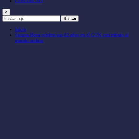
CONTACTO
×
Buscar
Inicio
Susana Baca celebra sus 82 años en el GTN con tributo al
mundo andino