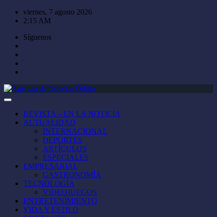
Saltar
viernes, 7 agosto 2026
al
2:15 AM
contenido
Síguenos
REVISTA – EN LA NOTICIA
ACTUALIDAD
INTERNACIONAL
DEPORTES
ARTÍCULOS
ESPECIALES
EMPRESARIAL
GASTRONOMÍA
TECNOLOGÍA
VIDEOJUEGOS
ENTRETENIMIENTO
VIDA Y ESTILO