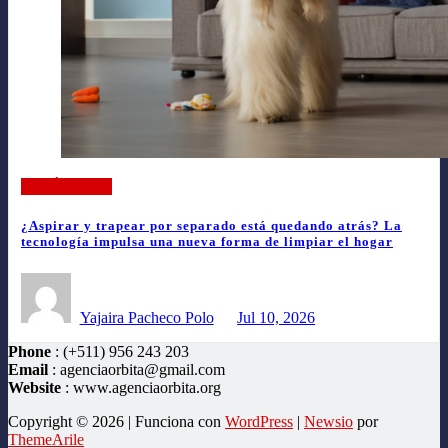
ARTÍCULOS
¿Aspirar y trapear por separado está quedando atrás? La
tecnología impulsa una nueva forma de limpiar el hogar
Yajaira Pacheco Polo
Jul 10, 2026
Phone
: (+511) 956 243 203
Email
: agenciaorbita@gmail.com
Website
: www.agenciaorbita.org
Copyright © 2026 | Funciona con
WordPress
|
Newsio
por
ThemeArile