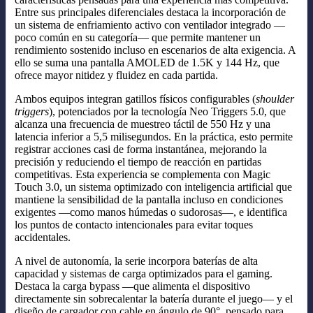
Entre sus principales diferenciales destaca la incorporación de
un sistema de enfriamiento activo con ventilador integrado —
poco común en su categoría— que permite mantener un
rendimiento sostenido incluso en escenarios de alta exigencia. A
ello se suma una pantalla AMOLED de 1.5K y 144 Hz, que
ofrece mayor nitidez y fluidez en cada partida.
Ambos equipos integran gatillos físicos configurables (
shoulder
triggers
), potenciados por la tecnología Neo Triggers 5.0, que
alcanza una frecuencia de muestreo táctil de 550 Hz y una
latencia inferior a 5,5 milisegundos. En la práctica, esto permite
registrar acciones casi de forma instantánea, mejorando la
precisión y reduciendo el tiempo de reacción en partidas
competitivas. Esta experiencia se complementa con Magic
Touch 3.0, un sistema optimizado con inteligencia artificial que
mantiene la sensibilidad de la pantalla incluso en condiciones
exigentes —como manos húmedas o sudorosas—, e identifica
los puntos de contacto intencionales para evitar toques
accidentales.
A nivel de autonomía, la serie incorpora baterías de alta
capacidad y sistemas de carga optimizados para el gaming.
Destaca la carga bypass —que alimenta el dispositivo
directamente sin sobrecalentar la batería durante el juego— y el
diseño de cargador con cable en ángulo de 90°, pensado para