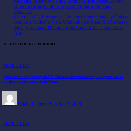
Micheille Soifer Revela que También Sufrió Acoso Laboral
Riber Oré Regresa de Europa con Guitarra Peruana y
Flamenco
Café de la Paz Presenta sus Nuevos Crepes Salados y Dulces
José Luis Madueño Visita Urubamba por Piano Sin Fronteras
Melany Azaña de Huánuco es la Nueva Miss Turismo Este
Año
PUEDES HABERTE PERDIDO
ARTÍCULOS
¿Más estornudos y congestión? Cinco recomendaciones para prevenir las
alergias respiratorias en invierno
Yajaira Pacheco Polo
Jul 13, 2026
ARTÍCULOS