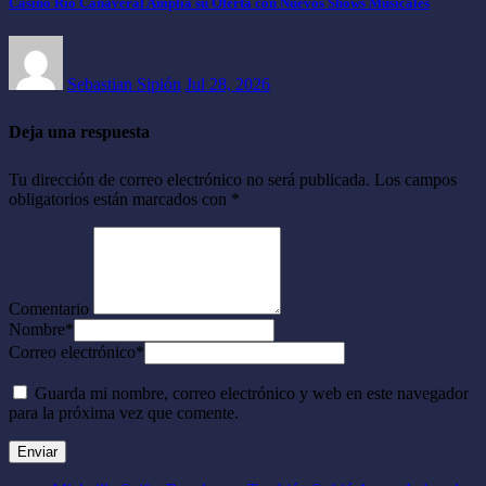
Casino Río Cañaveral Amplía su Oferta con Nuevos Shows Musicales
Sebastian Sipión
Jul 28, 2026
Deja una respuesta
Tu dirección de correo electrónico no será publicada.
Los campos
obligatorios están marcados con
*
Comentario
Nombre
*
Correo electrónico
*
Guarda mi nombre, correo electrónico y web en este navegador
para la próxima vez que comente.