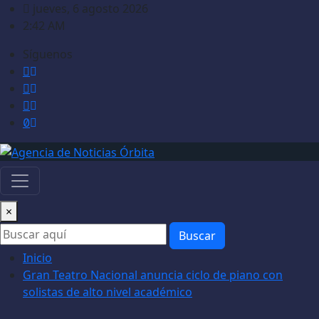
Saltar
jueves, 6 agosto 2026
al
2:42 AM
contenido
Síguenos
×
Buscar
Inicio
Gran Teatro Nacional anuncia ciclo de piano con
solistas de alto nivel académico