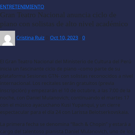
ENTRETENIMIENTO
Gran Teatro Nacional anuncia ciclo de
piano con solistas de alto nivel académico
Cristina Ruiz
Oct 10, 2023
0
El Gran Teatro Nacional del Ministerio de Cultura del Perú
inicia un fascinante ciclo de piano –como parte de su
plataforma Sesiones GTN- con solistas reconocidos a nivel
internacional. Los recitales serán gratuitos (previa
inscripción) y empezarán el 10 de octubre, a las 7:00 de la
noche, con Daniel Mulanovich; continuando el martes 17
con el músico ayacuchano Kusi Yupanqui, y un cierre
espectacular para el día 24 con Larissa Belotserkovskaia.
La primera fecha se denomina “Bach & Chopin” y estará a
cargo del talentoso pianista Daniel Mulanovich, uno de los