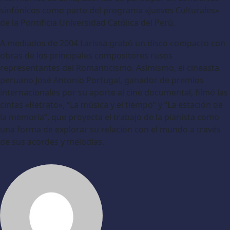
sinfónicos como parte del programa «Jueves Culturales»
de la Pontificia Universidad Católica del Perú.
A mediados de 2004 Larissa grabó un disco compacto con
obras de los principales compositores rusos
representantes del Romanticismo. Asimismo, el cineasta
peruano José Antonio Portugal, ganador de premios
internacionales por su aporte al cine documental, filmó las
cintas «Retrato», “La música y el tiempo” y “La estación de
la memoria”, que proyecta el trabajo de la pianista como
una forma de explorar su relación con el mundo a través
de sus acordes y melodías.