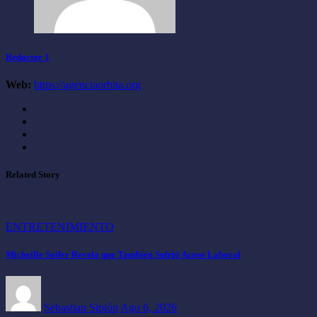
Redactor 1
Web:
https://agenciaorbita.org
Related Story
ENTRETENIMIENTO
Micheille Soifer Revela que También Sufrió Acoso Laboral
Sebastian Sipión
Ago 6, 2026