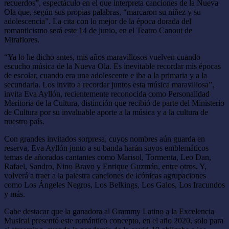
recuerdos”, espectáculo en el que interpreta canciones de la Nueva
Ola que, según sus propias palabras, “marcaron su niñez y su
adolescencia”. La cita con lo mejor de la época dorada del
romanticismo será este 14 de junio, en el Teatro Canout de
Miraflores.
“Ya lo he dicho antes, mis años maravillosos vuelven cuando
escucho música de la Nueva Ola. Es inevitable recordar mis épocas
de escolar, cuando era una adolescente e iba a la primaria y a la
secundaria. Los invito a recordar juntos esta música maravillosa”,
invita Eva Ayllón, recientemente reconocida como Personalidad
Meritoria de la Cultura, distinción que recibió de parte del Ministerio
de Cultura por su invaluable aporte a la música y a la cultura de
nuestro país.
Con grandes invitados sorpresa, cuyos nombres aún guarda en
reserva, Eva Ayllón junto a su banda harán suyos emblemáticos
temas de añorados cantantes como Marisol, Tormenta, Leo Dan,
Rafael, Sandro, Nino Bravo y Enrique Guzmán, entre otros. Y,
volverá a traer a la palestra canciones de icónicas agrupaciones
como Los Ángeles Negros, Los Belkings, Los Galos, Los Iracundos
y más.
Cabe destacar que la ganadora al Grammy Latino a la Excelencia
Musical presentó este romántico concepto, en el año 2020, solo para