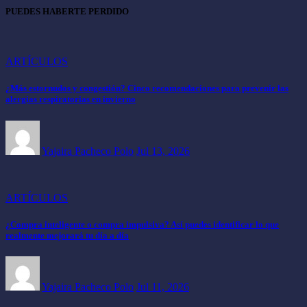
PUEDES HABERTE PERDIDO
ARTÍCULOS
¿Más estornudos y congestión? Cinco recomendaciones para prevenir las
alergias respiratorias en invierno
Yajaira Pacheco Polo
Jul 13, 2026
ARTÍCULOS
¿Compra inteligente o compra impulsiva? Así puedes identificar lo que
realmente mejorará tu día a día
Yajaira Pacheco Polo
Jul 11, 2026