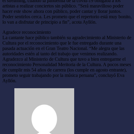
el streaming, cuando la pandemia de la covid-19 obligaba a los
artistas a realizar conciertos sin público. “Será maravilloso poder
hacer este show ahora con público, poder cantar y llorar juntos.
Poder sentirlos cerca. Les prometo que el repertorio está muy bonito,
lo van a disfrutar de principio a fin”, acota Ayllón.
Agradece reconocimiento
La cantante hace público también su agradecimiento al Ministerio de
Cultura por el reconocimiento que le fue entregado durante una
pasada actuación en el Gran Teatro Nacional. “Me alegra que las
autoridades estén al tanto del trabajo que venimos realizando.
Agradezco al Ministerio de Cultura que tuvo a bien entregarme el
reconocimiento Personalidad Meritoria de la Cultura. A pocos meses
de cumplir mis 54 años de carrera (los cumple en agosto entrante),
prometo seguir trabajando por la música peruana”, concluyó Eva
Ayllón.