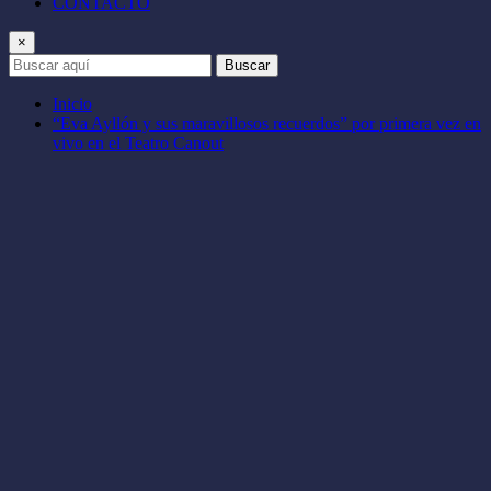
CONTACTO
×
Buscar
Inicio
“Eva Ayllón y sus maravillosos recuerdos” por primera vez en
vivo en el Teatro Canout