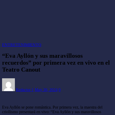
ENTRETENIMIENTO
“Eva Ayllón y sus maravillosos
recuerdos” por primera vez en vivo en el
Teatro Canout
Redactor 1
May 30, 2024
0
Eva Ayllón se pone romántica. Por primera vez, la maestra del
criollismo presentará en vivo: “Eva Ayllón y sus maravillosos