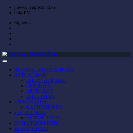
Saltar
jueves, 6 agosto 2026
al
9:44 PM
contenido
Síguenos
REVISTA – EN LA NOTICIA
ACTUALIDAD
INTERNACIONAL
DEPORTES
ARTÍCULOS
ESPECIALES
EMPRESARIAL
GASTRONOMÍA
TECNOLOGÍA
VIDEOJUEGOS
ENTRETENIMIENTO
VIDA Y ESTILO