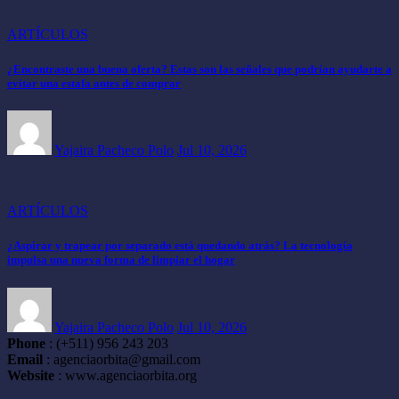
ARTÍCULOS
¿Encontraste una buena oferta? Estas son las señales que podrían ayudarte a
evitar una estafa antes de comprar
Yajaira Pacheco Polo
Jul 10, 2026
ARTÍCULOS
¿Aspirar y trapear por separado está quedando atrás? La tecnología
impulsa una nueva forma de limpiar el hogar
Yajaira Pacheco Polo
Jul 10, 2026
Phone
: (+511) 956 243 203
Email
: agenciaorbita@gmail.com
Website
: www.agenciaorbita.org