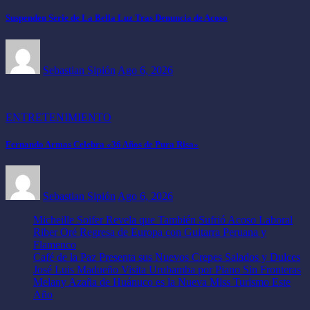
Suspenden Serie de La Bella Luz Tras Denuncia de Acoso
Sebastian Sipión
Ago 6, 2026
ENTRETENIMIENTO
Fernando Armas Celebra «36 Años de Pura Risa»
Sebastian Sipión
Ago 6, 2026
Micheille Soifer Revela que También Sufrió Acoso Laboral
Riber Oré Regresa de Europa con Guitarra Peruana y
Flamenco
Café de la Paz Presenta sus Nuevos Crepes Salados y Dulces
José Luis Madueño Visita Urubamba por Piano Sin Fronteras
Melany Azaña de Huánuco es la Nueva Miss Turismo Este
Año