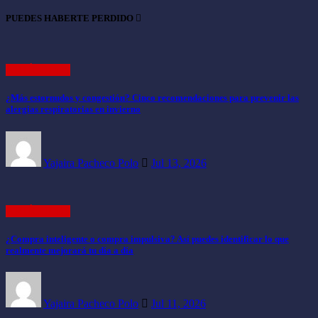
PUEDES HABERTE PERDIDO
ARTÍCULOS
¿Más estornudos y congestión? Cinco recomendaciones para prevenir las
alergias respiratorias en invierno
Yajaira Pacheco Polo
Jul 13, 2026
ARTÍCULOS
¿Compra inteligente o compra impulsiva? Así puedes identificar lo que
realmente mejorará tu día a día
Yajaira Pacheco Polo
Jul 11, 2026