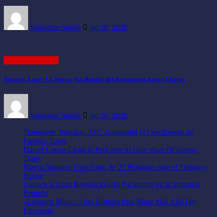
Sebastian Sipión
Jul 28, 2026
EMPRESARIAL
Priority Lane: La Nueva Vía Rápida del Aeropuerto Jorge Chávez
Sebastian Sipión
Jul 28, 2026
Transporte Turístico: JAC Acompañó el Crecimiento de
Fantasy Tours
Daniel Caesar Llega al Perú con su Gira «Son Of Spergy
Tour»
Nuevo Monitor ViewSonic de 27 Pulgadas para el Trabajo y
Hogar
Conoce la Gran Revolución del Packaging en la Industria
Peruana
«Llamada Mofa»: Una Historia Para Mirar Más Allá Del
Escenario