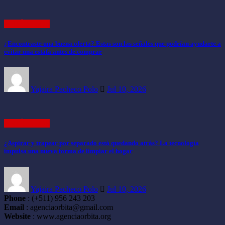
ARTÍCULOS
¿Encontraste una buena oferta? Estas son las señales que podrían ayudarte a
evitar una estafa antes de comprar
Yajaira Pacheco Polo
Jul 10, 2026
ARTÍCULOS
¿Aspirar y trapear por separado está quedando atrás? La tecnología
impulsa una nueva forma de limpiar el hogar
Yajaira Pacheco Polo
Jul 10, 2026
Phone
: (+511) 956 243 203
Email
: agenciaorbita@gmail.com
Website
: www.agenciaorbita.org