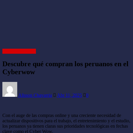
EMPRESARIAL
Descubre qué compran los peruanos en el
Cyberwow
Alisson Chavarria
Abr 11, 2025
0
Con el auge de las compras online y una creciente necesidad de
actualizar dispositivos para el trabajo, el entretenimiento y el estudio,
los peruanos ya tienen claras sus prioridades tecnológicas en fechas
clave como el Cyber Wow.