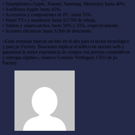
• Smartphones (Apple, Xiaomi, Samsung, Motorola): hasta 40%.
• Audífonos Apple: hasta 45%.
• Accesorios y componentes de PC: hasta 55%.
• Smart TVs y monitores: hasta S/1700 de rebaja.
• Tablets y smartwatches: hasta 50% y 35%, respectivamente.
• Scooters eléctricos: hasta S/300 de descuento.
«Estas semanas marcan un hito en el año para el sector tecnológico
y para pc Factory. Buscamos triplicar el tráfico en nuestra web y
garantizar la mejor experiencia de compra con precios competitivos
y entregas rápidas», sostuvo Gonzalo Verdeguer, CEO de pc
Factory.