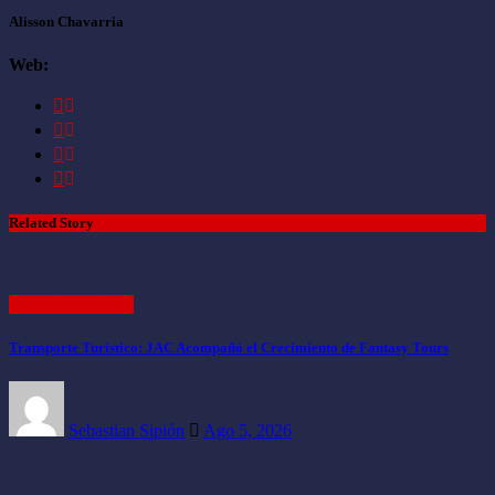
Alisson Chavarria
Web:
Related Story
EMPRESARIAL
Transporte Turístico: JAC Acompañó el Crecimiento de Fantasy Tours
Sebastian Sipión
Ago 5, 2026