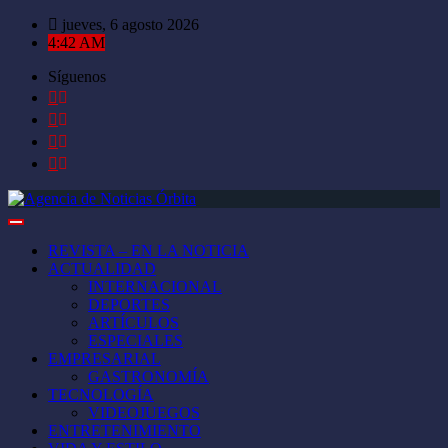
Saltar
jueves, 6 agosto 2026
al
4:42 AM
contenido
Síguenos
REVISTA – EN LA NOTICIA
ACTUALIDAD
INTERNACIONAL
DEPORTES
ARTÍCULOS
ESPECIALES
EMPRESARIAL
GASTRONOMÍA
TECNOLOGÍA
VIDEOJUEGOS
ENTRETENIMIENTO