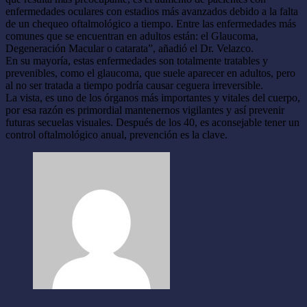
enfermedades oculares con estadios más avanzados debido a la falta
de un chequeo oftalmológico a tiempo. Entre las enfermedades más
comunes que se encuentran en adultos están: el Glaucoma,
Degeneración Macular o catarata”, añadió el Dr. Velazco.
En su mayoría, estas enfermedades son totalmente tratables y
prevenibles, como el glaucoma, que suele aparecer en adultos, pero
al no ser tratada a tiempo podría causar ceguera irreversible.
La vista, es uno de los órganos más importantes y vitales del cuerpo,
por esa razón es primordial mantenernos vigilantes y así prevenir
futuras secuelas visuales. Después de los 40, es aconsejable tener un
control oftalmológico anual, prevención es la clave.