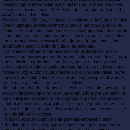
presenta alguna enfermedad ocular, así mismo, la dificultad de ver
de cerca se presenta en el 100% de la población que ronda los 40 y
45 años de edad en adelante.
Por otro lado, el Dr. Jorge Velazco, especialista de la Clínica Médica
Ocular, agrega que estudios internacionales, indican que el uso de
pantallas se ha incrementado en un 70% en comparación de antes de
pandemia, lo que ha generado que más personas presenten cefalea
por cansancio visual y sensación de ojo seco, lo que puede alterar
significativamente el estilo de vida de las personas.
“La cefalea en términos comunes es un dolor de cabeza, que se
presenta con una sensación dolorosa en cualquier parte de la cabeza,
que va desde un dolor leve a un dolor grave, y en la mayoría de
casos ocurre por falta de sueño, aumento incorrecto de los anteojos
recetados, exposición a ruidos fuertes o por cansancio visual; por lo
que es recomendable tener intervalos de tiempo después de 2 horas
frente a una pantalla”, agregó el especialista.
Sin embargo, debido al home office, esto es inevitable, pues a diario
se pasan largos tiempos frente a una computadora, por esa razón, el
especialista aconseja tener un buen parpadeo para no comprometer
la lubricación corneal, usar gafas correctamente graduadas, evitar el
frotarse los ojos y en lo posible usar lubricantes oculares en casos de
jornadas laborales extensas.
“A los 40, es muy común que las personas empiecen a tener
dificultad de ver de cerca, que se conoce como presbicia; pero lo
que resulta más preocupante, es el aumento de pacientes con