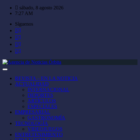
Saltar
sábado, 8 agosto 2026
al
7:27 AM
contenido
Síguenos
REVISTA – EN LA NOTICIA
ACTUALIDAD
INTERNACIONAL
DEPORTES
ARTÍCULOS
ESPECIALES
EMPRESARIAL
GASTRONOMÍA
TECNOLOGÍA
VIDEOJUEGOS
ENTRETENIMIENTO