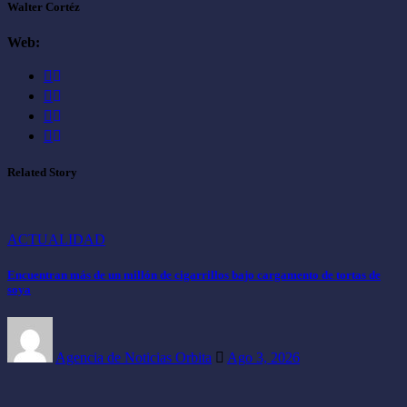
Walter Cortéz
Web:
Related Story
ACTUALIDAD
Encuentran más de un millón de cigarrillos bajo cargamento de tortas de
soya
Agencia de Noticias Orbita
Ago 3, 2026