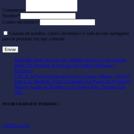
Comentario
Nombre
*
Correo electrónico
*
Guarda mi nombre, correo electrónico y web en este navegador
para la próxima vez que comente.
Micheille Soifer Revela que También Sufrió Acoso Laboral
Riber Oré Regresa de Europa con Guitarra Peruana y
Flamenco
Café de la Paz Presenta sus Nuevos Crepes Salados y Dulces
José Luis Madueño Visita Urubamba por Piano Sin Fronteras
Melany Azaña de Huánuco es la Nueva Miss Turismo Este
Año
PUEDES HABERTE PERDIDO
ARTÍCULOS