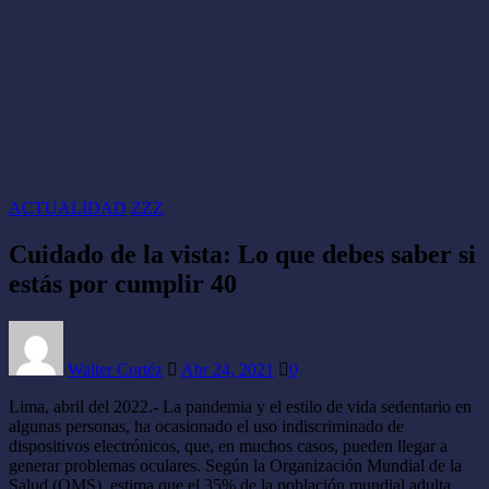
ACTUALIDAD
ZZZ
Cuidado de la vista: Lo que debes saber si
estás por cumplir 40
Walter Cortéz
Abr 24, 2021
0
Lima, abril del 2022.- La pandemia y el estilo de vida sedentario en
algunas personas, ha ocasionado el uso indiscriminado de
dispositivos electrónicos, que, en muchos casos, pueden llegar a
generar problemas oculares. Según la Organización Mundial de la
Salud (OMS), estima que el 35% de la población mundial adulta