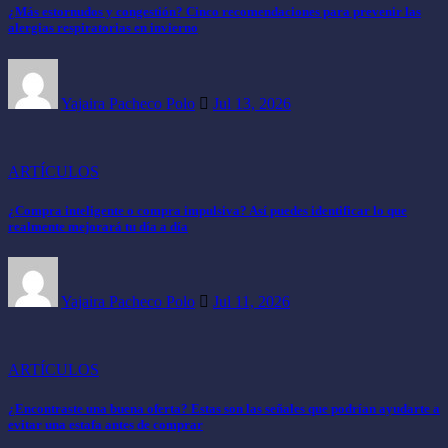
¿Más estornudos y congestión? Cinco recomendaciones para prevenir las
alergias respiratorias en invierno
Yajaira Pacheco Polo
Jul 13, 2026
ARTÍCULOS
¿Compra inteligente o compra impulsiva? Así puedes identificar lo que
realmente mejorará tu día a día
Yajaira Pacheco Polo
Jul 11, 2026
ARTÍCULOS
¿Encontraste una buena oferta? Estas son las señales que podrían ayudarte a
evitar una estafa antes de comprar