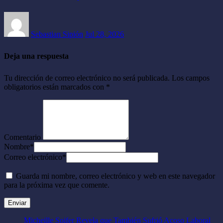
Sebastian Sipión
Jul 28, 2026
Deja una respuesta
Tu dirección de correo electrónico no será publicada.
Los campos
obligatorios están marcados con
*
Comentario
Nombre
*
Correo electrónico
*
Guarda mi nombre, correo electrónico y web en este navegador
para la próxima vez que comente.
Micheille Soifer Revela que También Sufrió Acoso Laboral