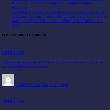
Riber Oré Regresa de Europa con Guitarra Peruana y
Flamenco
Café de la Paz Presenta sus Nuevos Crepes Salados y Dulces
José Luis Madueño Visita Urubamba por Piano Sin Fronteras
Melany Azaña de Huánuco es la Nueva Miss Turismo Este
Año
PUEDES HABERTE PERDIDO
ARTÍCULOS
¿Más estornudos y congestión? Cinco recomendaciones para prevenir las
alergias respiratorias en invierno
Yajaira Pacheco Polo
Jul 13, 2026
ARTÍCULOS