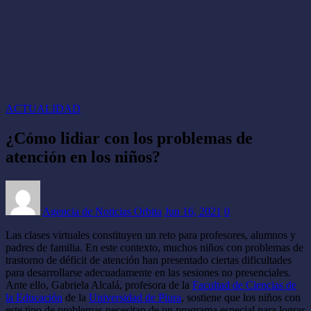
ACTUALIDAD
¿Cómo lidiar con los problemas de
atención en los niños?
Agencia de Noticias Orbita
Jun 16, 2021
0
Las clases virtuales constituyen un reto para profesores, alumnos y
padres de familia. En este contexto, muchos niños con problemas de
trastorno de déficit de atención han presentado ciertas dificultades
para desarrollarse adecuadamente en las sesiones no presenciales.
Ante ello, Gabriela Alcalá, profesora de la
Facultad de Ciencias de
la Educación
de la
Universidad de Piura
, sostiene que los niños con
este tipo de problemas necesitan de un programa especial para lograr