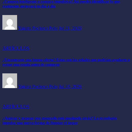
¿Compra inteligente o compra impulsiva? Así puedes identificar lo que
realmente mejorará tu día a día
Yajaira Pacheco Polo
Jul 11, 2026
ARTÍCULOS
¿Encontraste una buena oferta? Estas son las señales que podrían ayudarte a
evitar una estafa antes de comprar
Yajaira Pacheco Polo
Jul 10, 2026
ARTÍCULOS
¿Aspirar y trapear por separado está quedando atrás? La tecnología
impulsa una nueva forma de limpiar el hogar