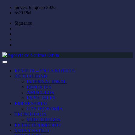
Saltar
jueves, 6 agosto 2026
al
5:49 PM
contenido
Síguenos
REVISTA – EN LA NOTICIA
ACTUALIDAD
INTERNACIONAL
DEPORTES
ARTÍCULOS
ESPECIALES
EMPRESARIAL
GASTRONOMÍA
TECNOLOGÍA
VIDEOJUEGOS
ENTRETENIMIENTO
VIDA Y ESTILO