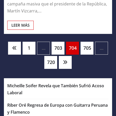
campaña masiva que el presidente de la República,
Martín Vizcarra,…
LEER MÁS
Paginación
1
…
703
704
705
…
de
720
entradas
Micheille Soifer Revela que También Sufrió Acoso
Laboral
Riber Oré Regresa de Europa con Guitarra Peruana
y Flamenco