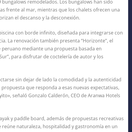
 9 bungalows remodelados. Los bungalows han sido
s frente al mar, mientras que los chalets ofrecen una
orizan el descanso y la desconexión.
piscina con borde infinito, diseñada para integrarse con
ncia. La renovación también presenta “Horizonte”, el
te peruano mediante una propuesta basada en
ur”, para disfrutar de coctelería de autor y los
tarse sin dejar de lado la comodidad y la autenticidad
a propuesta que responda a esas nuevas expectativas,
ayito», señaló Gonzalo Calderón, CEO de Aranwa Hotels
ayak y paddle board, además de propuestas recreativas
e reúne naturaleza, hospitalidad y gastronomía en un