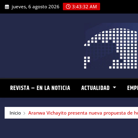
Saltar
jueves, 6 agosto 2026
3:43:33 AM
al
contenido
REVISTA – EN LA NOTICIA
ACTUALIDAD
EMP
Inicio
Aranwa Vichayito presenta nueva propuesta de ho