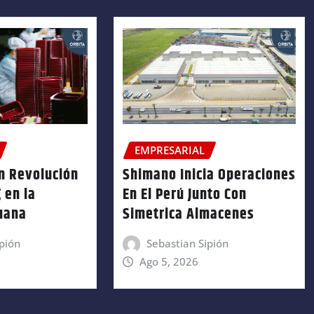
EMPRESARIAL
n Revolución
Shimano Inicia Operaciones
 en la
En El Perú Junto Con
ruana
Simetrica Almacenes
pión
Sebastian Sipión
Ago 5, 2026