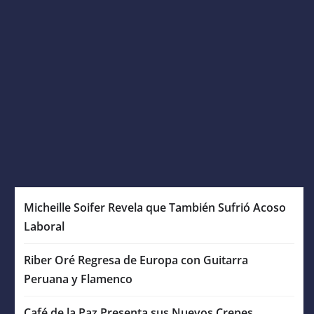
Micheille Soifer Revela que También Sufrió Acoso
Laboral
Riber Oré Regresa de Europa con Guitarra
Peruana y Flamenco
Café de la Paz Presenta sus Nuevos Crepes