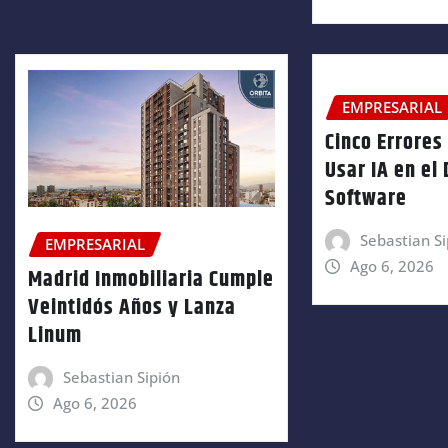
EMPRESARIAL
Cinco Errores 
Usar IA en el
Software
Sebastian Si
EMPRESARIAL
Ago 6, 2026
Madrid Inmobiliaria Cumple
Veintidós Años y Lanza
Linum
Sebastian Sipión
Ago 6, 2026