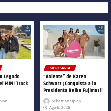
EMPRESARIAL
su Legado
“Valente” de Karen
el MINI Track
Schwarz ¡Conquista a la
Presidenta Keiko Fujimori!
pión
Sebastian Sipión
Ago 6, 2026