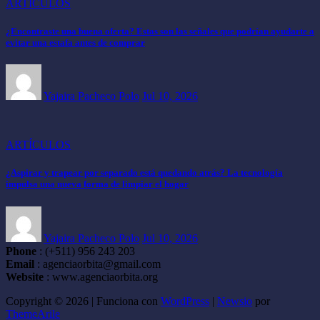
ARTÍCULOS
¿Encontraste una buena oferta? Estas son las señales que podrían ayudarte a
evitar una estafa antes de comprar
Yajaira Pacheco Polo
Jul 10, 2026
ARTÍCULOS
¿Aspirar y trapear por separado está quedando atrás? La tecnología
impulsa una nueva forma de limpiar el hogar
Yajaira Pacheco Polo
Jul 10, 2026
Phone
: (+511) 956 243 203
Email
: agenciaorbita@gmail.com
Website
: www.agenciaorbita.org
Copyright © 2026 | Funciona con
WordPress
|
Newsio
por
ThemeArile