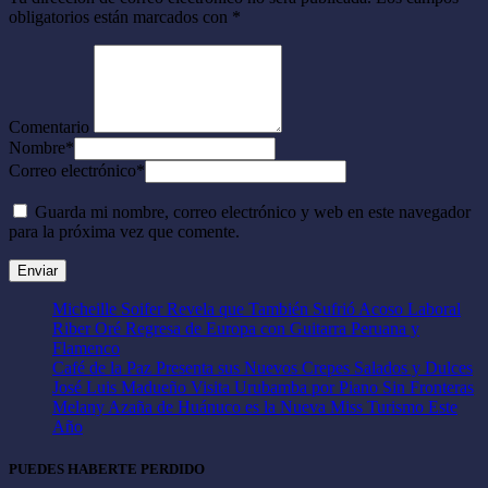
obligatorios están marcados con
*
Comentario
Nombre
*
Correo electrónico
*
Guarda mi nombre, correo electrónico y web en este navegador
para la próxima vez que comente.
Micheille Soifer Revela que También Sufrió Acoso Laboral
Riber Oré Regresa de Europa con Guitarra Peruana y
Flamenco
Café de la Paz Presenta sus Nuevos Crepes Salados y Dulces
José Luis Madueño Visita Urubamba por Piano Sin Fronteras
Melany Azaña de Huánuco es la Nueva Miss Turismo Este
Año
PUEDES HABERTE PERDIDO