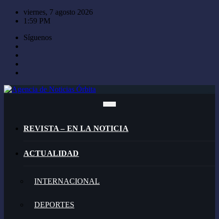
Saltar
viernes, 7 agosto 2026
al
1:59 PM
contenido
Síguenos
REVISTA – EN LA NOTICIA
ACTUALIDAD
INTERNACIONAL
DEPORTES