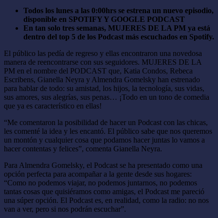
Todos los lunes a las 0:00hrs se estrena un nuevo episodio,
disponible en SPOTIFY Y GOOGLE PODCAST
En tan solo tres semanas, MUJERES DE LA PM ya está
dentro del top 5 de los Podcast más escuchados en Spotify.
El público las pedía de regreso y ellas encontraron una novedosa
manera de reencontrarse con sus seguidores. MUJERES DE LA
PM en el nombre del PODCAST que, Katia Condos, Rebeca
Escribens, Gianella Neyra y Almendra Gomelsky han estrenado
para hablar de todo: su amistad, los hijos, la tecnología, sus vidas,
sus amores, sus alegrías, sus penas… ¡Todo en un tono de comedia
que ya es característico en ellas!
“Me comentaron la posibilidad de hacer un Podcast con las chicas,
les comenté la idea y les encantó. El público sabe que nos queremos
un montón y cualquier cosa que podamos hacer juntas lo vamos a
hacer contentas y felices”, comenta Gianella Neyra.
Para Almendra Gomelsky, el Podcast se ha presentado como una
opción perfecta para acompañar a la gente desde sus hogares:
“Como no podemos viajar, no podemos juntarnos, no podemos
tantas cosas que quisiéramos como amigas, el Podcast me pareció
una súper opción. El Podcast es, en realidad, como la radio: no nos
van a ver, pero si nos podrán escuchar”.