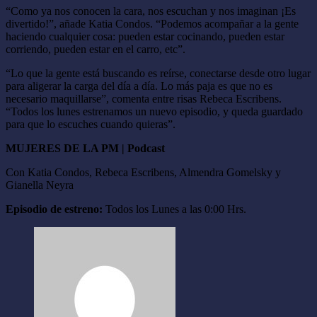
“Como ya nos conocen la cara, nos escuchan y nos imaginan ¡Es
divertido!”, añade Katia Condos. “Podemos acompañar a la gente
haciendo cualquier cosa: pueden estar cocinando, pueden estar
corriendo, pueden estar en el carro, etc”.
“Lo que la gente está buscando es reírse, conectarse desde otro lugar
para aligerar la carga del día a día. Lo más paja es que no es
necesario maquillarse”, comenta entre risas Rebeca Escribens.
“Todos los lunes estrenamos un nuevo episodio, y queda guardado
para que lo escuches cuando quieras”.
MUJERES DE LA PM | Podcast
Con Katia Condos, Rebeca Escribens, Almendra Gomelsky y
Gianella Neyra
Episodio de estreno:
Todos los Lunes a las 0:00 Hrs.