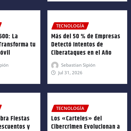
TECNOLOGÍA
600: La
Más del 50 % de Empresas
Transforma tu
Detectó Intentos de
óvil
Ciberataques en el Año
pión
Sebastian Sipión
Jul 31, 2026
TECNOLOGÍA
bra Fiestas
Los «Carteles» del
escuentos y
Cibercrimen Evolucionan a