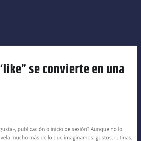
“like” se convierte en una
gusta», publicación o inicio de sesión? Aunque no lo
evela mucho más de lo que imaginamos: gustos, rutinas,