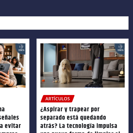
ARTÍCULOS
na
¿Aspirar y trapear por
 señales
separado está quedando
a evitar
atrás? La tecnología impulsa