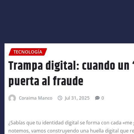
TECNOLOGÍA
Trampa digital: cuando un 
puerta al fraude
Coraima Manco
Jul 31, 2025
0
¿Sabías que tu identidad digital se forma con cada «me 
notemos, vamos construyendo una huella digital que r