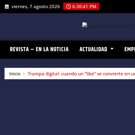
Saltar
viernes, 7 agosto 2026
6:30:42 PM
al
contenido
REVISTA – EN LA NOTICIA
ACTUALIDAD
EMP
Inicio
Trampa digital: cuando un “like” se convierte en u