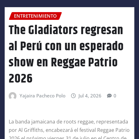
ENTRETENIMIENTO
The Gladiators regresan
al Perú con un esperado
show en Reggae Patrio
2026
Yajaira Pacheco Polo
Jul 4, 2026
0
La banda jamaicana de roots reggae, representada
por Al Griffiths, encabezará el festival Reggae Patrio
2026 el próximo viernes 31 de julio en el Centro de