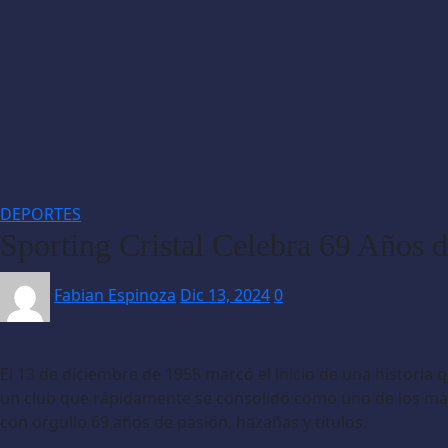
DEPORTES
Sporting Cristal Celebra 69 Años d
Fabian Espinoza
Dic 13, 2024
0
El 13 de diciembre de 1955 marcó el inicio de una historia q
un club que rápidamente se consolidó como uno de los más g
con orgullo 69 años de pasión, hazañas y títulos.