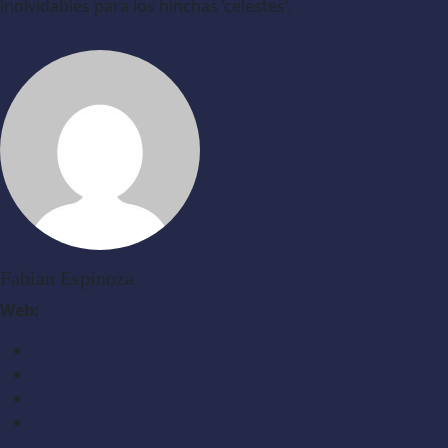
inolvidables para los hinchas ‘celestes’.
Fabian Espinoza
Web: