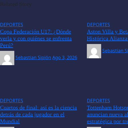
Related Story
DEPORTES
DEPORTES
Copa Federación U17: ¿Dónde
Aston Villa y Be
verla y con quiénes se enfrenta
Histórica Alianza
Perú?
Sebastian S
Sebastian Sipión
Ago 3, 2026
DEPORTES
DEPORTES
Cuartos de final: así es la ciencia
Tottenham Hotspu
detrás de cada jugador en el
anuncian nueva a
Mundial
estratégica por tr