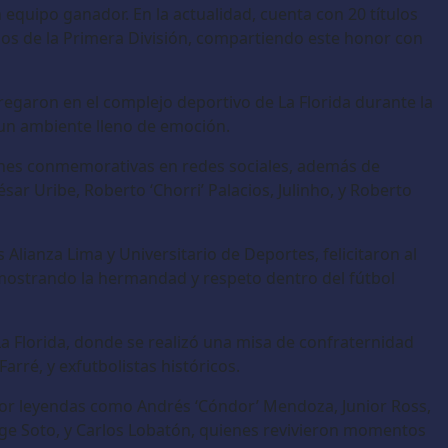
 equipo ganador. En la actualidad, cuenta con 20 títulos
dos de la Primera División, compartiendo este honor con
regaron en el complejo deportivo de La Florida durante la
y un ambiente lleno de emoción.
iones conmemorativas en redes sociales, además de
sar Uribe, Roberto ‘Chorri’ Palacios, Julinho, y Roberto
s Alianza Lima y Universitario de Deportes, felicitaron al
, mostrando la hermandad y respeto dentro del fútbol
 La Florida, donde se realizó una misa de confraternidad
Farré, y exfutbolistas históricos.
por leyendas como Andrés ‘Cóndor’ Mendoza, Junior Ross,
Jorge Soto, y Carlos Lobatón, quienes revivieron momentos