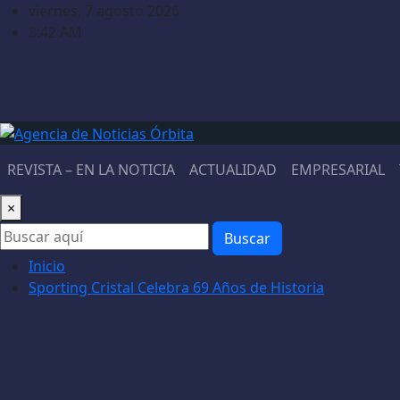
Saltar
viernes, 7 agosto 2026
al
3:42 AM
contenido
REVISTA – EN LA NOTICIA
ACTUALIDAD
EMPRESARIAL
×
Buscar
Inicio
Sporting Cristal Celebra 69 Años de Historia