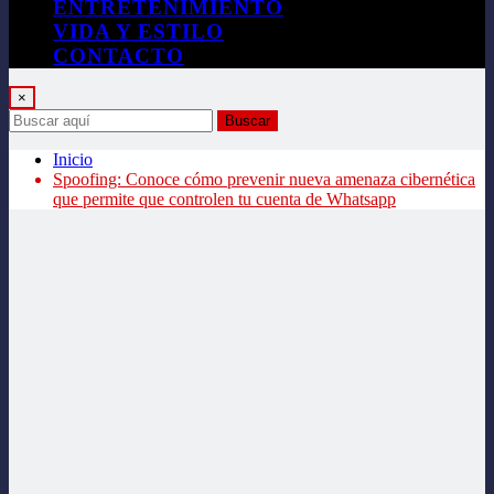
ENTRETENIMIENTO
VIDA Y ESTILO
CONTACTO
×
Buscar
Inicio
Spoofing: Conoce cómo prevenir nueva amenaza cibernética
que permite que controlen tu cuenta de Whatsapp