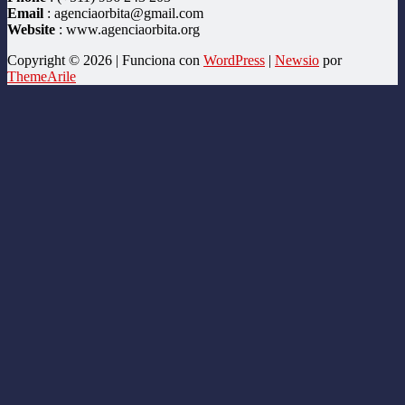
Email
: agenciaorbita@gmail.com
Website
: www.agenciaorbita.org
Copyright © 2026 | Funciona con
WordPress
|
Newsio
por
ThemeArile