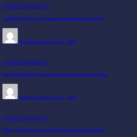
ENTRETENIMIENTO
“La Mosca Tse Tse y “Los amigos invisibles” en el Iris Fest
Sebastian Sipión
Ago 6, 2026
ENTRETENIMIENTO
Los Shapis Llegan a Arequipa para un Concierto Inolvidable
Sebastian Sipión
Ago 6, 2026
ENTRETENIMIENTO
U Fest: Trébol Clan en los Ciento Dos Años de Universitario