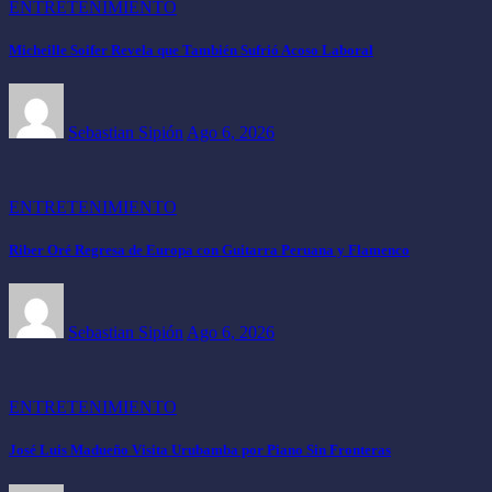
ENTRETENIMIENTO
Micheille Soifer Revela que También Sufrió Acoso Laboral
Sebastian Sipión
Ago 6, 2026
ENTRETENIMIENTO
Riber Oré Regresa de Europa con Guitarra Peruana y Flamenco
Sebastian Sipión
Ago 6, 2026
ENTRETENIMIENTO
José Luis Madueño Visita Urubamba por Piano Sin Fronteras