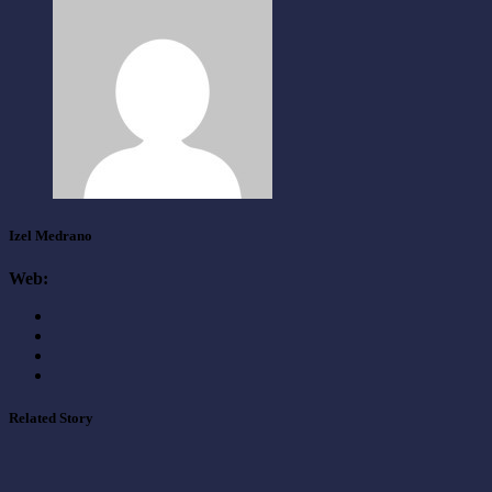
Izel Medrano
Web:
Related Story