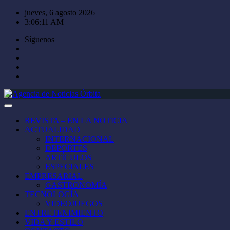
Saltar
jueves, 6 agosto 2026
al
3:06:12 AM
contenido
Síguenos
REVISTA – EN LA NOTICIA
ACTUALIDAD
INTERNACIONAL
DEPORTES
ARTÍCULOS
ESPECIALES
EMPRESARIAL
GASTRONOMÍA
TECNOLOGÍA
VIDEOJUEGOS
ENTRETENIMIENTO
VIDA Y ESTILO