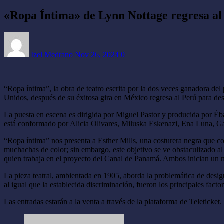
«Ropa Íntima» de Lynn Nottage regresa al 
Izel Medrano
Nov 26, 2024
0
“Ropa íntima”, la obra de teatro escrita por la dos veces ganadora de
Unidos, después de su éxitosa gira en México regresa al Perú para des
La puesta en escena es dirigida por Miguel Pastor y producida por Éban
está conformado por Alicia Olivares, Miluska Eskenazi, Ena Luna, G
“Ropa íntima” nos presenta a Esther Mills, una costurera negra que con
muchachas de color; sin embargo, este objetivo se ve obstaculizado al
quien trabaja en el proyecto del Canal de Panamá. Ambos inician un no
La pieza teatral, ambientada en 1905, aborda la problemática de desigu
al igual que la establecida discriminación, fueron los principales facto
Las entradas estarán a la venta a través de la plataforma de Teleticke