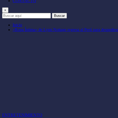
CONTACTO
×
Buscar
Inicio
«Ropa Íntima» de Lynn Nottage regresa al Perú para despedirse
ENTRETENIMIENTO