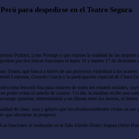
Perú para despedirse en el Teatro Segura
l premio Pulitzer, Lynn Nottage y que expone la realidad de las mujere
pedirse por dos únicas funciones el lunes 16 y martes 17 de diciembre 
o Teatro, que busca a través de sus proyectos visibilizar a los actores y
abriel Ledesma, Gerardo García y la participación especial de Charo 
fecciona lencería fina para mujeres de todos los estratos sociales, cuyo
 no poder evitar el anhelo de casarse. Un día, la modista recibe una ca
viazgo epistolar, enfrentándola a un dilema entre los deseos, el dinero
aldad de clase, raza y género que los afrodescendientes vivían en ese c
res que afectaron su progreso.
t. Las funciones se realizarán en la Sala Alzedo-Teatro Segura (Jirón H