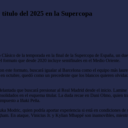
título del 2025 en la Supercopa
Clásico de la temporada en la final de la Supercopa de España, un due
 el formato que desde 2020 incluye semifinales en el Medio Oriente.
con este formato, buscará igualar al Barcelona como el equipo más laure
 en octubre, quedó como un precedente que los blancos quieren olvidar.
elantada que buscará presionar al Real Madrid desde el inicio. Lamine Y
onsolidados en el esquema titular. La duda recae en Dani Olmo, quien tr
o impuesto a Iñaki Peña.
Luka Modric, quien podría aportar experiencia si está en condiciones de s
. En ataque, Vinicius Jr. y Kylian Mbappé son inamovibles, mientras