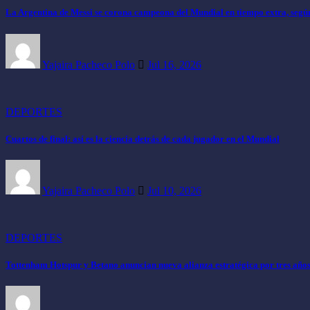
La Argentina de Messi se corona campeona del Mundial en tiempo extra, según 
Yajaira Pacheco Polo
Jul 16, 2026
DEPORTES
Cuartos de final: así es la ciencia detrás de cada jugador en el Mundial
Yajaira Pacheco Polo
Jul 10, 2026
DEPORTES
Tottenham Hotspur y Betano anuncian nueva alianza estratégica por tres año