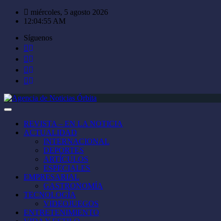
Saltar
miércoles, 5 agosto 2026
al
12:04:57 AM
contenido
Síguenos
REVISTA – EN LA NOTICIA
ACTUALIDAD
INTERNACIONAL
DEPORTES
ARTÍCULOS
ESPECIALES
EMPRESARIAL
GASTRONOMÍA
TECNOLOGÍA
VIDEOJUEGOS
ENTRETENIMIENTO