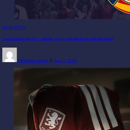
DEPORTES
Copa Federación U17: ¿Dónde verla y con quiénes se enfrenta Perú?
Sebastian Sipión
Ago 3, 2026