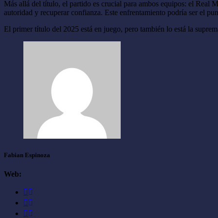
Más allá del título, el partido es crucial para ambos equipos: el Real
autoridad y recuperar confianza. Este enfrentamiento podría ser el pu
El primer título del 2025 está en juego, pero también lo está la supre
Fabian Espinoza
Web: