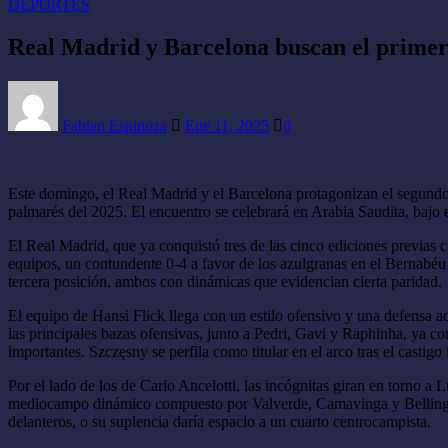
DEPORTES
Real Madrid y Barcelona buscan el primer 
Fabian Espinoza
Ene 11, 2025
0
Este domingo, el Real Madrid y el Barcelona protagonizan el segundo 
palmarés del 2025. El encuentro se celebrará en Arabia Saudita, bajo
El Real Madrid, que ya conquistó tres de las cinco ediciones previas 
equipos, un contundente 0-4 a favor de los azulgranas en el Bernabéu
tercera posición, ambos con dinámicas que evidencian cierta paridad.
El equipo de Hansi Flick llega con un estilo ofensivo y una defensa ad
las principales bazas ofensivas, junto a Pedri, Gavi y Raphinha, ya c
importantes. Szczęsny se perfila como titular en el arco tras el castig
Por el lado de los de Carlo Ancelotti, las incógnitas giran en torno a 
mediocampo dinámico compuesto por Valverde, Camavinga y Bellingham
delanteros, o su suplencia daría espacio a un cuarto centrocampista.