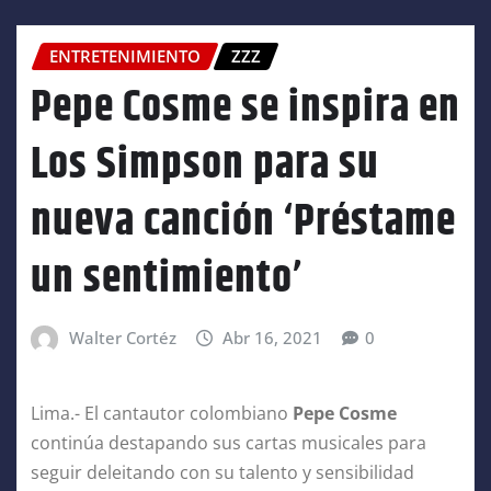
ENTRETENIMIENTO
ZZZ
Pepe Cosme se inspira en
Los Simpson para su
nueva canción ‘Préstame
un sentimiento’
Walter Cortéz
Abr 16, 2021
0
Lima.- El cantautor colombiano
Pepe Cosme
continúa destapando sus cartas musicales para
seguir deleitando con su talento y sensibilidad